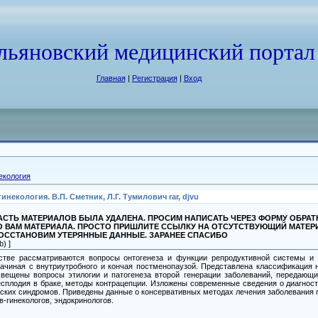
льяновский медицинский портал
Главная
|
Регистрация
|
Вход
екология
кология. В.П. Сметник, Л.Г. Тумилович rar, djvu
СТЬ МАТЕРИАЛОВ БЫЛА УДАЛЕНА. ПРОСИМ НАПИСАТЬ ЧЕРЕЗ ФОРМУ ОБРА
О ВАМ МАТЕРИАЛА. ПРОСТО ПРИШЛИТЕ ССЫЛКУ НА ОТСУТСТВУЮЩИЙ МАТЕР
ВОССТАНОВИМ УТЕРЯННЫЕ ДАННЫЕ. ЗАРАНЕЕ СПАСИБО
) ]
тве рассматриваются вопросы онтогенеза и функции репродуктивной системы и 
ачиная с внутриутробного и кончая постменопаузой. Представлена классификация
вещены вопросы этилогии и патогенеза второй генерации заболеваний, передающ
сплодия в браке, методы контрацепции. Изложены современные сведения о диагност
еских синдромов. Приведены данные о консервативных методах лечения заболевания 
-гинекологов, эндокринологов.