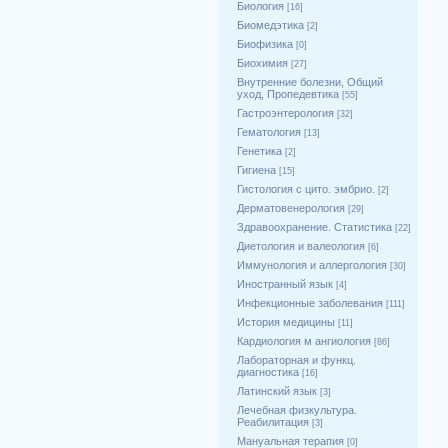
Биология
[16]
Биомедэтика
[2]
Биофизика
[0]
Биохимия
[27]
Внутренние болезни, Общий
уход, Пропедевтика
[55]
Гастроэнтерология
[32]
Гематология
[13]
Генетика
[2]
Гигиена
[15]
Гистология с цито. эмбрио.
[2]
Дерматовенерология
[29]
Здравоохранение. Статистика
[22]
Диетология и валеология
[6]
Иммунология и аллергология
[30]
Иностранный язык
[4]
Инфекционные заболевания
[111]
История медицины
[11]
Кардиология м ангиология
[86]
Лабораторная и функц.
диагностика
[16]
Латинский язык
[3]
Лечебная физкультура.
Реабилитация
[3]
Мануальная терапия
[0]