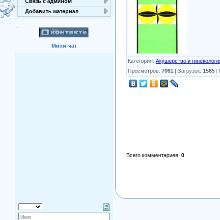
Связь с админом
Добавить материал
Мини-чат
Категория
:
Акушерство и гинекологи
Просмотров
:
7061
|
Загрузок
:
1565
|
Всего комментариев
:
0