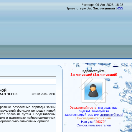
Четверг, 06-Авг-2026, 18:28
Приветствую Вас
Заглянувший
|
RSS
Здравствуйте,
Заглянувший (Заглянувший)
ТНОЙ
ИАЛ ЧЕРЕЗ
19-Янв-2009, 09:11
разные возрастные периоды жизни
Уважаемый гость
,
мы рады вас
 нарушений функции репродуктивной
видеть! Пожалуйста
ихся половым путем. Представлены
зарегестрируйтесь или
авторизуйтесь
!
ике и патогенезе нейроэндокринных
Присоединяйтесь к нам!
гормонально-зависимых органов.
Нас уже "
26372!
"
Список пользователей