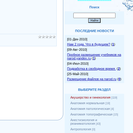
===================
Поиск
ПОСЛЕДНИЕ НОВОСТИ
[01-Дек-2010]
Нам 2 года. Что в будущем?
(
1
)
[09-Авг-2010]
Пробное размещение учебников на
narod.yandex.ru
(
1
)
[04-Июл-2010]
Подработка в свободное время.
(
2
)
[25-Май-2010]
Размещение файлов на narod.ru
(
0
)
ВЫБЕРИТЕ РАЗДЕЛ
Акушерство и гинекология
[119]
Анатомия нормальная
[19]
Анатомия патологическая
[4]
Анатомия топографическая
[15]
Анестизиология и
реаниматология
[43]
Антропология
[0]