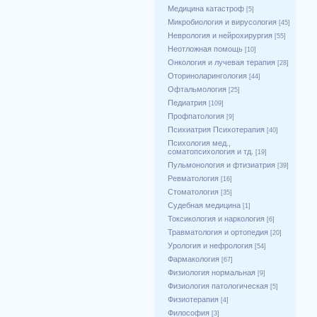
Медицина катастроф
[5]
Микробиология и вирусология
[45]
Неврология и нейрохирургия
[55]
Неотложная помощь
[10]
Онкология и лучевая терапия
[28]
Оториноларингология
[44]
Офтальмология
[25]
Педиатрия
[109]
Профпатология
[9]
Психиатрия Психотерапия
[40]
Психология мед.,
соматопсихология и тд.
[19]
Пульмонология и фтизиатрия
[39]
Ревматология
[16]
Стоматология
[35]
Судебная медицина
[1]
Токсикология и наркология
[6]
Травматология и ортопедия
[20]
Урология и нефрология
[54]
Фармакология
[67]
Физиология нормальная
[9]
Физиология патологическая
[5]
Физиотерапия
[4]
Философия
[3]