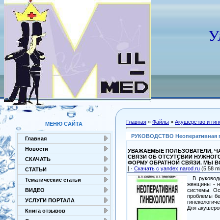
У
Главная
»
Файлы
»
Акушерство и гин
МЕНЮ САЙТА
РУКОВОДСТВО Неоперативная гине
Главная
Новости
УВАЖАЕМЫЕ ПОЛЬЗОВАТЕЛИ, ЧА
СВЯЗИ ОБ ОТСУТСВИИ НУЖНОГ
СКАЧАТЬ
ФОРМУ ОБРАТНОЙ СВЯЗИ. МЫ 
[ ·
Скачать с yandex.narod.ru
(5.58 mb
СТАТЬИ
В руководс
Тематические статьи
женщины - н
системы. Ос
ВИДЕО
проблемы бе
УСЛУГИ ПОРТАЛА
гинекологич
Для акушеров
Книга отзывов