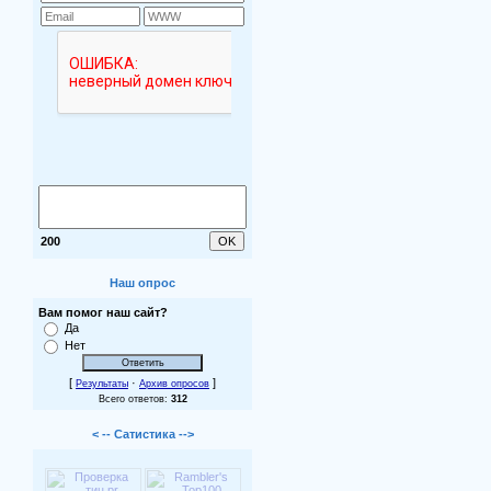
200
Наш опрос
Вам помог наш сайт?
Да
Нет
[
·
]
Результаты
Архив опросов
Всего ответов:
312
< -- Сатистика -->