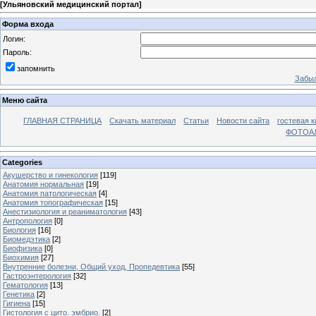
[
Ульяновский медицинский портал
]
Форма входа
Логин:
Пароль:
запомнить
Забыл
Меню сайта
ГЛАВНАЯ СТРАНИЦА
Скачать материал
Статьи
Новости сайта
гостевая к
ФОТОА
Categories
Акушерство и гинекология
[119]
Анатомия нормальная
[19]
Анатомия патологическая
[4]
Анатомия топографическая
[15]
Анестизиология и реаниматология
[43]
Антропология
[0]
Биология
[16]
Биомедэтика
[2]
Биофизика
[0]
Биохимия
[27]
Внутренние болезни, Общий уход, Пропедевтика
[55]
Гастроэнтерология
[32]
Гематология
[13]
Генетика
[2]
Гигиена
[15]
Гистология с цито. эмбрио.
[2]