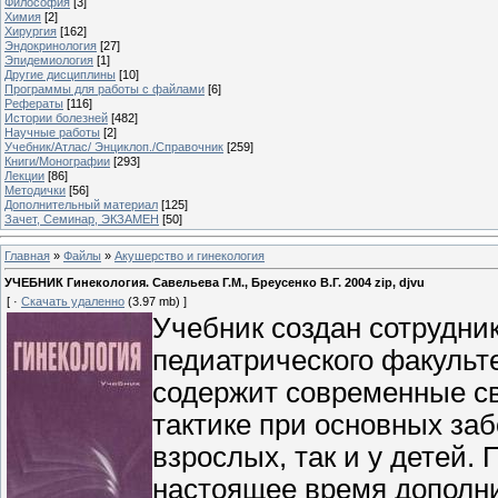
Философия
[3]
Химия
[2]
Хирургия
[162]
Эндокринология
[27]
Эпидемиология
[1]
Другие дисциплины
[10]
Программы для работы с файлами
[6]
Рефераты
[116]
Истории болезней
[482]
Научные работы
[2]
Учебник/Атлас/ Энциклоп./Справочник
[259]
Книги/Монографии
[293]
Лекции
[86]
Методички
[56]
Дополнительный материал
[125]
Зачет, Семинар, ЭКЗАМЕН
[50]
Главная
»
Файлы
»
Акушерство и гинекология
УЧЕБНИК Гинекология. Савельева Г.М., Бреусенко В.Г. 2004 zip, djvu
[ ·
Скачать удаленно
(3.97 mb) ]
Учебник создан сотрудни
педиатрического факульт
содержит современные св
тактике при основных заб
взрослых, так и у детей
настоящее время дополни