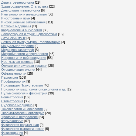
Дерматовенерология
[29]
Здравоохранение. Статистика
[22]
Диетология и валеология
[6]
Иммунология и аллергология
[30]
Иностранный язык
[4]
Инфекционные заболевания
[111]
История медицины
[11]
Кардиология м ангиология
[86]
Лабораторная и функц. диагностика
[16]
Латинский язык
[3]
Лечебная физкультура. Реабилитация
[3]
Мануальная терапия
[0]
Медицина катастроф
[5]
Микробиология и вирусология
[45]
Неврология и нейрохирургия
[55]
Неотложная помощь
[10]
Онкология и лучевая терапия
[28]
Оториноларингология
[44]
Офтальмология
[25]
Педиатрия
[109]
Профпатология
[9]
Психиатрия Психотерапия
[40]
Психология мед., соматопсихология и тд.
[19]
Пульмонология и фтизиатрия
[39]
Ревматология
[16]
Стоматология
[35]
Судебная медицина
[1]
Токсикология и наркология
[6]
Травматология и ортопедия
[20]
Урология и нефрология
[54]
Фармакология
[67]
Физиология нормальная
[9]
Физиология патологическая
[5]
Физиотерапия
[4]