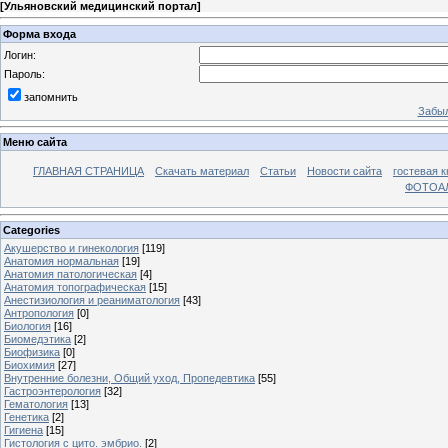
[
Ульяновский медицинский портал
]
Форма входа
Логин:
Пароль:
запомнить
Забыл
Меню сайта
ГЛАВНАЯ СТРАНИЦА
Скачать материал
Статьи
Новости сайта
гостевая к
ФОТОА
Categories
Акушерство и гинекология
[119]
Анатомия нормальная
[19]
Анатомия патологическая
[4]
Анатомия топографическая
[15]
Анестизиология и реаниматология
[43]
Антропология
[0]
Биология
[16]
Биомедэтика
[2]
Биофизика
[0]
Биохимия
[27]
Внутренние болезни, Общий уход, Пропедевтика
[55]
Гастроэнтерология
[32]
Гематология
[13]
Генетика
[2]
Гигиена
[15]
Гистология с цито. эмбрио.
[2]