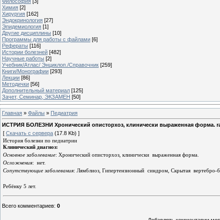
Философия
[3]
Химия
[2]
Хирургия
[162]
Эндокринология
[27]
Эпидемиология
[1]
Другие дисциплины
[10]
Программы для работы с файлами
[6]
Рефераты
[116]
Истории болезней
[482]
Научные работы
[2]
Учебник/Атлас/ Энциклоп./Справочник
[259]
Книги/Монографии
[293]
Лекции
[86]
Методички
[56]
Дополнительный материал
[125]
Зачет, Семинар, ЭКЗАМЕН
[50]
Главная
»
Файлы
»
Педиатрия
ИСТРИЯ БОЛЕЗНИ Хронический описторхоз, клинически выраженная форма. ra
[
Скачать с сервера
(17.8 Kb) ]
История болезни по педиатрии
Клинический диагноз:
Основное заболевание
: Хронический описторхоз, клинически
выраженная форма.
Осложнения
:
нет.
Сопутствующие заболевания
: Лямблиоз, Гипертензионный
синдром, Скрытая
вертебро-б
Ребёнку 5 лет.
Всего комментариев
:
0