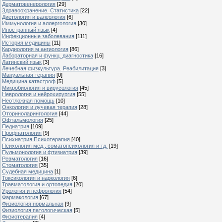
Дерматовенерология
[29]
Здравоохранение. Статистика
[22]
Диетология и валеология
[6]
Иммунология и аллергология
[30]
Иностранный язык
[4]
Инфекционные заболевания
[111]
История медицины
[11]
Кардиология м ангиология
[86]
Лабораторная и функц. диагностика
[16]
Латинский язык
[3]
Лечебная физкультура. Реабилитация
[3]
Мануальная терапия
[0]
Медицина катастроф
[5]
Микробиология и вирусология
[45]
Неврология и нейрохирургия
[55]
Неотложная помощь
[10]
Онкология и лучевая терапия
[28]
Оториноларингология
[44]
Офтальмология
[25]
Педиатрия
[109]
Профпатология
[9]
Психиатрия Психотерапия
[40]
Психология мед., соматопсихология и тд.
[19]
Пульмонология и фтизиатрия
[39]
Ревматология
[16]
Стоматология
[35]
Судебная медицина
[1]
Токсикология и наркология
[6]
Травматология и ортопедия
[20]
Урология и нефрология
[54]
Фармакология
[67]
Физиология нормальная
[9]
Физиология патологическая
[5]
Физиотерапия
[4]