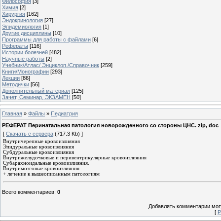
Философия
[3]
Химия
[2]
Хирургия
[162]
Эндокринология
[27]
Эпидемиология
[1]
Другие дисциплины
[10]
Программы для работы с файлами
[6]
Рефераты
[116]
Истории болезней
[482]
Научные работы
[2]
Учебник/Атлас/ Энциклоп./Справочник
[259]
Книги/Монографии
[293]
Лекции
[86]
Методички
[56]
Дополнительный материал
[125]
Зачет, Семинар, ЭКЗАМЕН
[50]
Главная
»
Файлы
»
Педиатрия
РЕФЕРАТ Перинатальная патология новорожденного со стороны ЦНС. zip, doc
[
Скачать с сервера
(717.3 Kb) ]
Внутричерепные кровоизлияния
Эпидуральные кровоизлияния
Субдуральные кровоизлияния
Внутрижелудочковые и перивентрикулярные кровоизлияния
Субарахноидальные кровоизлияния.
Внутримозговые кровоизлияния
+ лечение к вышеописанным патологиям
Всего комментариев
:
0
Добавлять комментарии могу
[
Р