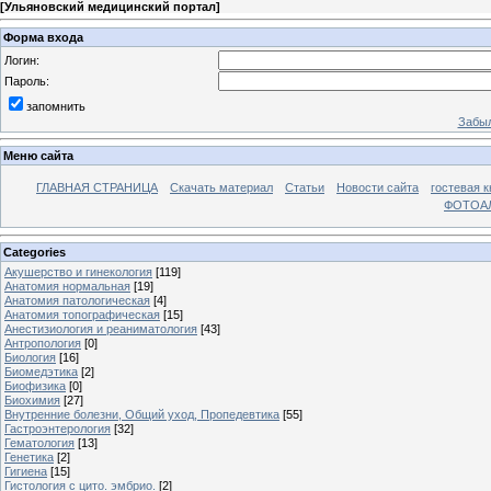
[
Ульяновский медицинский портал
]
Форма входа
Логин:
Пароль:
запомнить
Забыл
Меню сайта
ГЛАВНАЯ СТРАНИЦА
Скачать материал
Статьи
Новости сайта
гостевая к
ФОТОА
Categories
Акушерство и гинекология
[119]
Анатомия нормальная
[19]
Анатомия патологическая
[4]
Анатомия топографическая
[15]
Анестизиология и реаниматология
[43]
Антропология
[0]
Биология
[16]
Биомедэтика
[2]
Биофизика
[0]
Биохимия
[27]
Внутренние болезни, Общий уход, Пропедевтика
[55]
Гастроэнтерология
[32]
Гематология
[13]
Генетика
[2]
Гигиена
[15]
Гистология с цито. эмбрио.
[2]