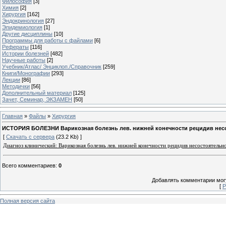
Философия
[3]
Химия
[2]
Хирургия
[162]
Эндокринология
[27]
Эпидемиология
[1]
Другие дисциплины
[10]
Программы для работы с файлами
[6]
Рефераты
[116]
Истории болезней
[482]
Научные работы
[2]
Учебник/Атлас/ Энциклоп./Справочник
[259]
Книги/Монографии
[293]
Лекции
[86]
Методички
[56]
Дополнительный материал
[125]
Зачет, Семинар, ЭКЗАМЕН
[50]
Главная
»
Файлы
»
Хирургия
ИСТОРИЯ БОЛЕЗНИ Варикозная болезнь лев. нижней конечности рецидив несост
[
Скачать с сервера
(23.2 Kb) ]
Диагноз клинический:
Варикозная болезнь лев. нижней конечности рецидив несостоятельн
Всего комментариев
:
0
Добавлять комментарии могу
[
Р
Полная версия сайта