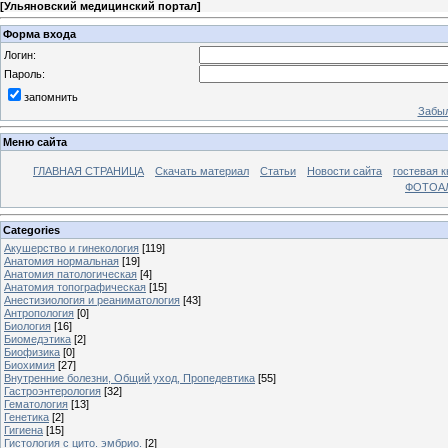
[
Ульяновский медицинский портал
]
Форма входа
Логин:
Пароль:
запомнить
Забыл
Меню сайта
ГЛАВНАЯ СТРАНИЦА
Скачать материал
Статьи
Новости сайта
гостевая к
ФОТОА
Categories
Акушерство и гинекология
[119]
Анатомия нормальная
[19]
Анатомия патологическая
[4]
Анатомия топографическая
[15]
Анестизиология и реаниматология
[43]
Антропология
[0]
Биология
[16]
Биомедэтика
[2]
Биофизика
[0]
Биохимия
[27]
Внутренние болезни, Общий уход, Пропедевтика
[55]
Гастроэнтерология
[32]
Гематология
[13]
Генетика
[2]
Гигиена
[15]
Гистология с цито. эмбрио.
[2]