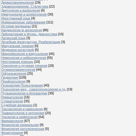
Дерматовенерология
[29]
Здравоохранение. Статистика
[22]
Диетология и валеология
[6]
Иммунология и аллергология
[30]
Иностранный язык
[4]
Инфекционные заболевания
[111]
История медицины
[11]
Кардиология м ангиология
[86]
Лабораторная и функц. диагностика
[16]
Латинский язык
[3]
Лечебная физкультура. Реабилитация
[3]
Мануальная терапия
[0]
Медицина катастроф
[5]
Микробиология и вирусология
[45]
Неврология и нейрохирургия
[55]
Неотложная помощь
[10]
Онкология и лучевая терапия
[28]
Оториноларингология
[44]
Офтальмология
[25]
Педиатрия
[109]
Профпатология
[9]
Психиатрия Психотерапия
[40]
Психология мед., соматопсихология и тд.
[19]
Пульмонология и фтизиатрия
[39]
Ревматология
[16]
Стоматология
[35]
Судебная медицина
[1]
Токсикология и наркология
[6]
Травматология и ортопедия
[20]
Урология и нефрология
[54]
Фармакология
[67]
Физиология нормальная
[9]
Физиология патологическая
[5]
Физиотерапия
[4]