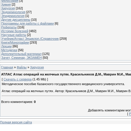
Философия
[3]
Химия
[2]
Хирургия
[162]
Эндокринология
[27]
Эпидемиология
[1]
Другие дисциплины
[10]
Программы для работы с файлами
[6]
Рефераты
[116]
Истории болезней
[482]
Научные работы
[2]
Учебник/Атлас/ Энциклоп./Справочник
[259]
Книги/Монографии
[293]
Лекции
[86]
Методички
[56]
Дополнительный материал
[125]
Зачет, Семинар, ЭКЗАМЕН
[50]
Главная
»
Файлы
»
Хирургия
АТЛАС Атлас операций на желчных путях. Красильников Д.М., Маврин М.И., Мав
[
Скачать с сервера
(1.45 Mb) ]
Методическое пособие Казанского государственного медицинского университета.
Атлас операций на желчных путях. Автор: Красильников Д.М., Маврин М.И., Маврин В
Всего комментариев
:
0
Добавлять комментарии могу
[
Р
Полная версия сайта