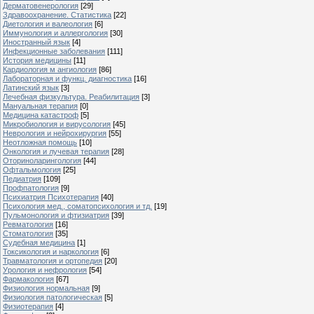
Дерматовенерология
[29]
Здравоохранение. Статистика
[22]
Диетология и валеология
[6]
Иммунология и аллергология
[30]
Иностранный язык
[4]
Инфекционные заболевания
[111]
История медицины
[11]
Кардиология м ангиология
[86]
Лабораторная и функц. диагностика
[16]
Латинский язык
[3]
Лечебная физкультура. Реабилитация
[3]
Мануальная терапия
[0]
Медицина катастроф
[5]
Микробиология и вирусология
[45]
Неврология и нейрохирургия
[55]
Неотложная помощь
[10]
Онкология и лучевая терапия
[28]
Оториноларингология
[44]
Офтальмология
[25]
Педиатрия
[109]
Профпатология
[9]
Психиатрия Психотерапия
[40]
Психология мед., соматопсихология и тд.
[19]
Пульмонология и фтизиатрия
[39]
Ревматология
[16]
Стоматология
[35]
Судебная медицина
[1]
Токсикология и наркология
[6]
Травматология и ортопедия
[20]
Урология и нефрология
[54]
Фармакология
[67]
Физиология нормальная
[9]
Физиология патологическая
[5]
Физиотерапия
[4]