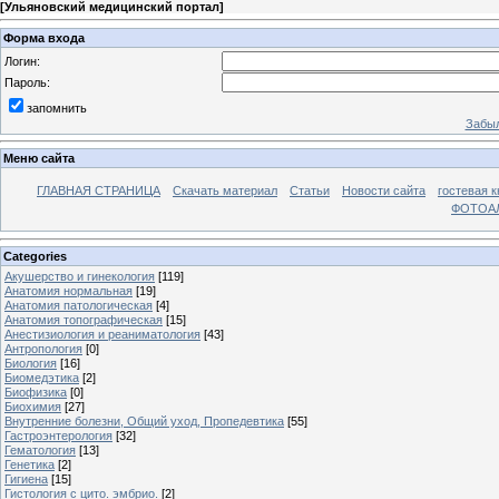
[
Ульяновский медицинский портал
]
Форма входа
Логин:
Пароль:
запомнить
Забыл
Меню сайта
ГЛАВНАЯ СТРАНИЦА
Скачать материал
Статьи
Новости сайта
гостевая к
ФОТОА
Categories
Акушерство и гинекология
[119]
Анатомия нормальная
[19]
Анатомия патологическая
[4]
Анатомия топографическая
[15]
Анестизиология и реаниматология
[43]
Антропология
[0]
Биология
[16]
Биомедэтика
[2]
Биофизика
[0]
Биохимия
[27]
Внутренние болезни, Общий уход, Пропедевтика
[55]
Гастроэнтерология
[32]
Гематология
[13]
Генетика
[2]
Гигиена
[15]
Гистология с цито. эмбрио.
[2]