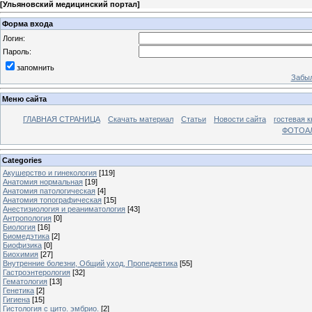
[
Ульяновский медицинский портал
]
Форма входа
Логин:
Пароль:
запомнить
Забыл
Меню сайта
ГЛАВНАЯ СТРАНИЦА
Скачать материал
Статьи
Новости сайта
гостевая к
ФОТОА
Categories
Акушерство и гинекология
[119]
Анатомия нормальная
[19]
Анатомия патологическая
[4]
Анатомия топографическая
[15]
Анестизиология и реаниматология
[43]
Антропология
[0]
Биология
[16]
Биомедэтика
[2]
Биофизика
[0]
Биохимия
[27]
Внутренние болезни, Общий уход, Пропедевтика
[55]
Гастроэнтерология
[32]
Гематология
[13]
Генетика
[2]
Гигиена
[15]
Гистология с цито. эмбрио.
[2]