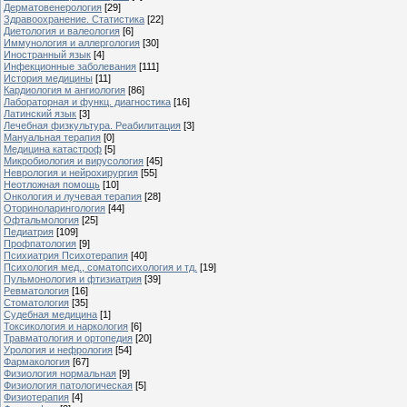
Дерматовенерология
[29]
Здравоохранение. Статистика
[22]
Диетология и валеология
[6]
Иммунология и аллергология
[30]
Иностранный язык
[4]
Инфекционные заболевания
[111]
История медицины
[11]
Кардиология м ангиология
[86]
Лабораторная и функц. диагностика
[16]
Латинский язык
[3]
Лечебная физкультура. Реабилитация
[3]
Мануальная терапия
[0]
Медицина катастроф
[5]
Микробиология и вирусология
[45]
Неврология и нейрохирургия
[55]
Неотложная помощь
[10]
Онкология и лучевая терапия
[28]
Оториноларингология
[44]
Офтальмология
[25]
Педиатрия
[109]
Профпатология
[9]
Психиатрия Психотерапия
[40]
Психология мед., соматопсихология и тд.
[19]
Пульмонология и фтизиатрия
[39]
Ревматология
[16]
Стоматология
[35]
Судебная медицина
[1]
Токсикология и наркология
[6]
Травматология и ортопедия
[20]
Урология и нефрология
[54]
Фармакология
[67]
Физиология нормальная
[9]
Физиология патологическая
[5]
Физиотерапия
[4]