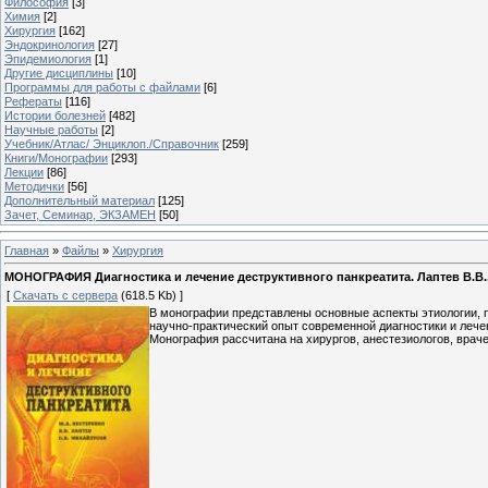
Философия
[3]
Химия
[2]
Хирургия
[162]
Эндокринология
[27]
Эпидемиология
[1]
Другие дисциплины
[10]
Программы для работы с файлами
[6]
Рефераты
[116]
Истории болезней
[482]
Научные работы
[2]
Учебник/Атлас/ Энциклоп./Справочник
[259]
Книги/Монографии
[293]
Лекции
[86]
Методички
[56]
Дополнительный материал
[125]
Зачет, Семинар, ЭКЗАМЕН
[50]
Главная
»
Файлы
»
Хирургия
МОНОГРАФИЯ Диагностика и лечение деструктивного панкреатита. Лаптев В.В., 
[
Скачать с сервера
(618.5 Kb) ]
В монографии представлены основные аспекты этиологии, п
научно-практический опыт современной диагностики и лече
Монография рассчитана на хирургов, анестезиологов, враче