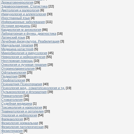
Дерматовенерология
[29]
Здравоохранение. Статистика
[22]
Диетология и валеология
[6]
Иммунология и аллергология
[30]
Иностранный язык
[4]
Инфекционные заболевания
[111]
История медицины
[11]
Кардиология м ангиология
[86]
Лабораторная и функц. диагностика
[16]
Латинский язык
[3]
Лечебная физкультура. Реабилитация
[3]
Мануальная терапия
[0]
Медицина катастроф
[5]
Микробиология и вирусология
[45]
Неврология и нейрохирургия
[55]
Неотложная помощь
[10]
Онкология и лучевая терапия
[28]
Оториноларингология
[44]
Офтальмология
[25]
Педиатрия
[109]
Профпатология
[9]
Психиатрия Психотерапия
[40]
Психология мед., соматопсихология и тд.
[19]
Пульмонология и фтизиатрия
[39]
Ревматология
[16]
Стоматология
[35]
Судебная медицина
[1]
Токсикология и наркология
[6]
Травматология и ортопедия
[20]
Урология и нефрология
[54]
Фармакология
[67]
Физиология нормальная
[9]
Физиология патологическая
[5]
Физиотерапия
[4]