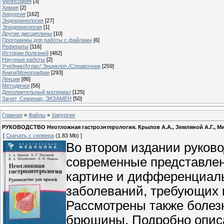
Философия
[3]
Химия
[2]
Хирургия
[162]
Эндокринология
[27]
Эпидемиология
[1]
Другие дисциплины
[10]
Программы для работы с файлами
[6]
Рефераты
[116]
Истории болезней
[482]
Научные работы
[2]
Учебник/Атлас/ Энциклоп./Справочник
[259]
Книги/Монографии
[293]
Лекции
[86]
Методички
[56]
Дополнительный материал
[125]
Зачет, Семинар, ЭКЗАМЕН
[50]
Главная
»
Файлы
»
Хирургия
РУКОВОДСТВО Неотложная гастроэнтерология. Крылов А.А., Земляной А.Г., Миха
[
Скачать с сервера
(1.83 Mb) ]
Во втором издании руково
современные представлени
картине и дифференциаль
заболеваний, требующих 
Рассмотрены также болез
брюшины. Подробно опис