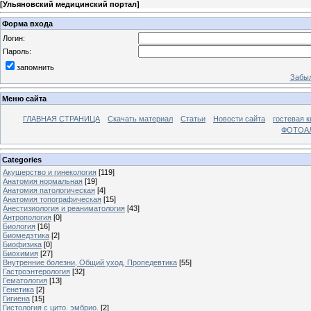
[
Ульяновский медицинский портал
]
Форма входа
Логин:
Пароль:
запомнить
Забыл
Меню сайта
ГЛАВНАЯ СТРАНИЦА
Скачать материал
Статьи
Новости сайта
гостевая к
ФОТОА
Categories
Акушерство и гинекология
[119]
Анатомия нормальная
[19]
Анатомия патологическая
[4]
Анатомия топографическая
[15]
Анестизиология и реаниматология
[43]
Антропология
[0]
Биология
[16]
Биомедэтика
[2]
Биофизика
[0]
Биохимия
[27]
Внутренние болезни, Общий уход, Пропедевтика
[55]
Гастроэнтерология
[32]
Гематология
[13]
Генетика
[2]
Гигиена
[15]
Гистология с цито. эмбрио.
[2]