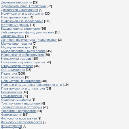
Дерматовенерология
[29]
Здравоохранение. Статистика
[22]
Диетология и валеология
[6]
Иммунология и аллергология
[30]
Иностранный язык
[4]
Инфекционные заболевания
[111]
История медицины
[11]
Кардиология м ангиология
[86]
Лабораторная и функц. диагностика
[16]
Латинский язык
[3]
Лечебная физкультура. Реабилитация
[3]
Мануальная терапия
[0]
Медицина катастроф
[5]
Микробиология и вирусология
[45]
Неврология и нейрохирургия
[55]
Неотложная помощь
[10]
Онкология и лучевая терапия
[28]
Оториноларингология
[44]
Офтальмология
[25]
Педиатрия
[109]
Профпатология
[9]
Психиатрия Психотерапия
[40]
Психология мед., соматопсихология и тд.
[19]
Пульмонология и фтизиатрия
[39]
Ревматология
[16]
Стоматология
[35]
Судебная медицина
[1]
Токсикология и наркология
[6]
Травматология и ортопедия
[20]
Урология и нефрология
[54]
Фармакология
[67]
Физиология нормальная
[9]
Физиология патологическая
[5]
Физиотерапия
[4]