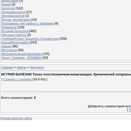
Философия
[3]
Химия
[2]
Хирургия
[162]
Эндокринология
[27]
Эпидемиология
[1]
Другие дисциплины
[10]
Программы для работы с файлами
[6]
Рефераты
[116]
Истории болезней
[482]
Научные работы
[2]
Учебник/Атлас/ Энциклоп./Справочник
[259]
Книги/Монографии
[293]
Лекции
[86]
Методички
[56]
Дополнительный материал
[125]
Зачет, Семинар, ЭКЗАМЕН
[50]
Главная
»
Файлы
»
Хирургия
ИСТРИЯ БОЛЕЗНИ Тонко-толстокишечная инвагинация. Хронический катаральны
[
Скачать с сервера
(24.6 Kb) ]
Всего комментариев
:
0
Добавлять комментарии могу
[
Р
Полная версия сайта