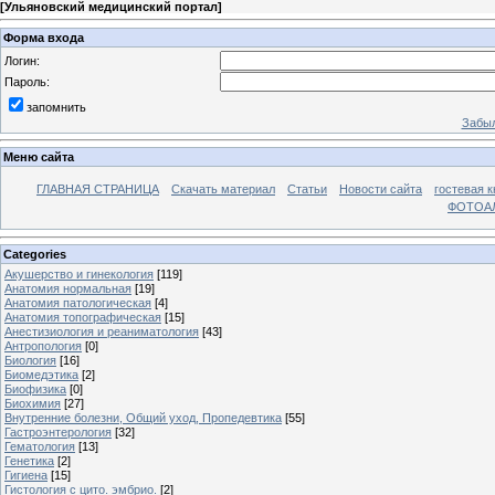
[
Ульяновский медицинский портал
]
Форма входа
Логин:
Пароль:
запомнить
Забыл
Меню сайта
ГЛАВНАЯ СТРАНИЦА
Скачать материал
Статьи
Новости сайта
гостевая к
ФОТОА
Categories
Акушерство и гинекология
[119]
Анатомия нормальная
[19]
Анатомия патологическая
[4]
Анатомия топографическая
[15]
Анестизиология и реаниматология
[43]
Антропология
[0]
Биология
[16]
Биомедэтика
[2]
Биофизика
[0]
Биохимия
[27]
Внутренние болезни, Общий уход, Пропедевтика
[55]
Гастроэнтерология
[32]
Гематология
[13]
Генетика
[2]
Гигиена
[15]
Гистология с цито. эмбрио.
[2]