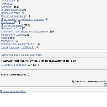
Философия
[3]
Химия
[2]
Хирургия
[162]
Эндокринология
[27]
Эпидемиология
[1]
Другие дисциплины
[10]
Программы для работы с файлами
[6]
Рефераты
[116]
Истории болезней
[482]
Научные работы
[2]
Учебник/Атлас/ Энциклоп./Справочник
[259]
Книги/Монографии
[293]
Лекции
[86]
Методички
[56]
Дополнительный материал
[125]
Зачет, Семинар, ЭКЗАМЕН
[50]
Главная
»
Файлы
»
Фармакология
Фармакологические группы и их представители zip, doc
[
Скачать с сервера
(12.4 Kb) ]
Всего комментариев
:
0
Добавлять комментарии могу
[
Р
Полная версия сайта