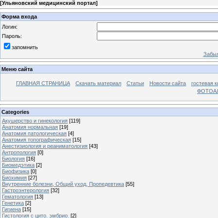
[
Ульяновский медицинский портал
]
Форма входа
Логин:
Пароль:
запомнить
Забыл
Меню сайта
ГЛАВНАЯ СТРАНИЦА
Скачать материал
Статьи
Новости сайта
гостевая к
ФОТОА
Categories
Акушерство и гинекология
[119]
Анатомия нормальная
[19]
Анатомия патологическая
[4]
Анатомия топографическая
[15]
Анестизиология и реаниматология
[43]
Антропология
[0]
Биология
[16]
Биомедэтика
[2]
Биофизика
[0]
Биохимия
[27]
Внутренние болезни, Общий уход, Пропедевтика
[55]
Гастроэнтерология
[32]
Гематология
[13]
Генетика
[2]
Гигиена
[15]
Гистология с цито. эмбрио.
[2]