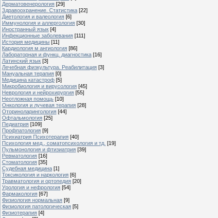
Дерматовенерология
[29]
Здравоохранение. Статистика
[22]
Диетология и валеология
[6]
Иммунология и аллергология
[30]
Иностранный язык
[4]
Инфекционные заболевания
[111]
История медицины
[11]
Кардиология м ангиология
[86]
Лабораторная и функц. диагностика
[16]
Латинский язык
[3]
Лечебная физкультура. Реабилитация
[3]
Мануальная терапия
[0]
Медицина катастроф
[5]
Микробиология и вирусология
[45]
Неврология и нейрохирургия
[55]
Неотложная помощь
[10]
Онкология и лучевая терапия
[28]
Оториноларингология
[44]
Офтальмология
[25]
Педиатрия
[109]
Профпатология
[9]
Психиатрия Психотерапия
[40]
Психология мед., соматопсихология и тд.
[19]
Пульмонология и фтизиатрия
[39]
Ревматология
[16]
Стоматология
[35]
Судебная медицина
[1]
Токсикология и наркология
[6]
Травматология и ортопедия
[20]
Урология и нефрология
[54]
Фармакология
[67]
Физиология нормальная
[9]
Физиология патологическая
[5]
Физиотерапия
[4]