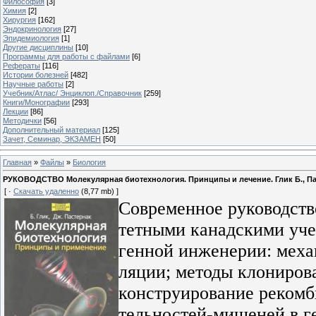
Философия
[3]
Химия
[2]
Хирургия
[162]
Эндокринология
[27]
Эпидемиология
[1]
Другие дисциплины
[10]
Программы для работы с файлами
[6]
Рефераты
[116]
Истории болезней
[482]
Научные работы
[2]
Учебник/Атлас/ Энциклоп./Справочник
[259]
Книги/Монографии
[293]
Лекции
[86]
Методички
[56]
Дополнительный материал
[125]
Зачет, Семинар, ЭКЗАМЕН
[50]
Главная
»
Файлы
»
Биология
РУКОВОДСТВО Молекулярная биотехнология. Принципы и лечение. Глик Б., Паст
[ ·
Скачать удаленно
(8,77 mb) ]
Современное руководств
тетными канадскими уче
генной инженерии: меха
ляции; методы клониров
конструирование рекомб
тельностей-мишеней в г