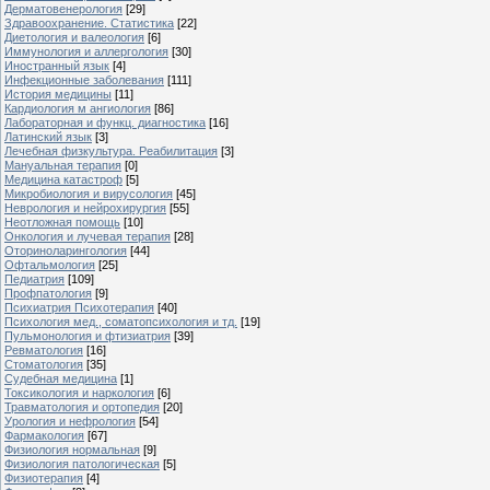
Дерматовенерология
[29]
Здравоохранение. Статистика
[22]
Диетология и валеология
[6]
Иммунология и аллергология
[30]
Иностранный язык
[4]
Инфекционные заболевания
[111]
История медицины
[11]
Кардиология м ангиология
[86]
Лабораторная и функц. диагностика
[16]
Латинский язык
[3]
Лечебная физкультура. Реабилитация
[3]
Мануальная терапия
[0]
Медицина катастроф
[5]
Микробиология и вирусология
[45]
Неврология и нейрохирургия
[55]
Неотложная помощь
[10]
Онкология и лучевая терапия
[28]
Оториноларингология
[44]
Офтальмология
[25]
Педиатрия
[109]
Профпатология
[9]
Психиатрия Психотерапия
[40]
Психология мед., соматопсихология и тд.
[19]
Пульмонология и фтизиатрия
[39]
Ревматология
[16]
Стоматология
[35]
Судебная медицина
[1]
Токсикология и наркология
[6]
Травматология и ортопедия
[20]
Урология и нефрология
[54]
Фармакология
[67]
Физиология нормальная
[9]
Физиология патологическая
[5]
Физиотерапия
[4]