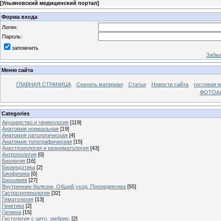
[
Ульяновский медицинский портал
]
Форма входа
Логин:
Пароль:
запомнить
Забыл
Меню сайта
ГЛАВНАЯ СТРАНИЦА
Скачать материал
Статьи
Новости сайта
гостевая к
ФОТОА
Categories
Акушерство и гинекология
[119]
Анатомия нормальная
[19]
Анатомия патологическая
[4]
Анатомия топографическая
[15]
Анестизиология и реаниматология
[43]
Антропология
[0]
Биология
[16]
Биомедэтика
[2]
Биофизика
[0]
Биохимия
[27]
Внутренние болезни, Общий уход, Пропедевтика
[55]
Гастроэнтерология
[32]
Гематология
[13]
Генетика
[2]
Гигиена
[15]
Гистология с цито. эмбрио.
[2]