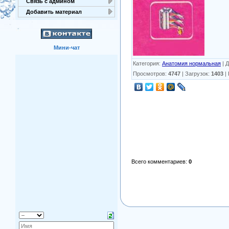
Связь с админом
Добавить материал
Мини-чат
Категория
:
Анатомия нормальная
|
Д
Просмотров
:
4747
|
Загрузок
:
1403
|
Всего комментариев
:
0