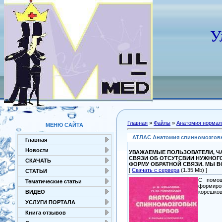
У
Главная
»
Файлы
»
Анатомия нормал
МЕНЮ САЙТА
АТЛАС Анатомия спинномозговых 
Главная
Новости
УВАЖАЕМЫЕ ПОЛЬЗОВАТЕЛИ, ЧА
СВЯЗИ ОБ ОТСУТСВИИ НУЖНОГ
СКАЧАТЬ
ФОРМУ ОБРАТНОЙ СВЯЗИ. МЫ 
[
Скачать с сервера
(1.35 Mb) ]
СТАТЬИ
С помощ
Тематические статьи
формиро
корешков
ВИДЕО
УСЛУГИ ПОРТАЛА
Книга отзывов