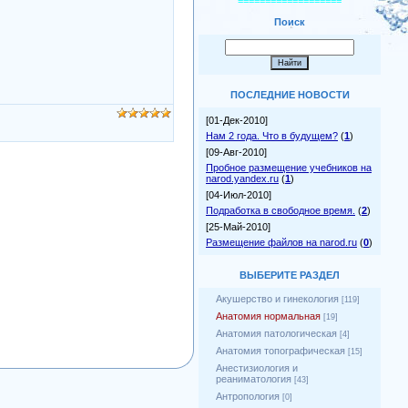
===================
Поиск
ПОСЛЕДНИЕ НОВОСТИ
[01-Дек-2010]
Нам 2 года. Что в будущем?
(
1
)
[09-Авг-2010]
Пробное размещение учебников на
narod.yandex.ru
(
1
)
[04-Июл-2010]
Подработка в свободное время.
(
2
)
[25-Май-2010]
Размещение файлов на narod.ru
(
0
)
ВЫБЕРИТЕ РАЗДЕЛ
Акушерство и гинекология
[119]
Анатомия нормальная
[19]
Анатомия патологическая
[4]
Анатомия топографическая
[15]
Анестизиология и
реаниматология
[43]
Антропология
[0]