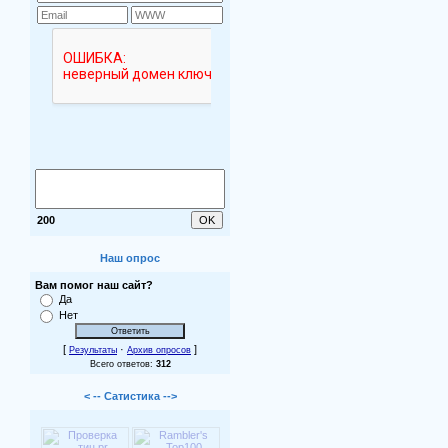
200
Наш опрос
Вам помог наш сайт?
Да
Нет
[
·
]
Результаты
Архив опросов
Всего ответов:
312
< -- Сатистика -->