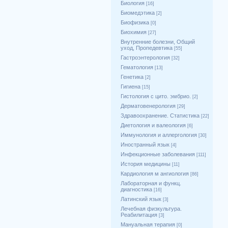
Биология
[16]
Биомедэтика
[2]
Биофизика
[0]
Биохимия
[27]
Внутренние болезни, Общий
уход, Пропедевтика
[55]
Гастроэнтерология
[32]
Гематология
[13]
Генетика
[2]
Гигиена
[15]
Гистология с цито. эмбрио.
[2]
Дерматовенерология
[29]
Здравоохранение. Статистика
[22]
Диетология и валеология
[6]
Иммунология и аллергология
[30]
Иностранный язык
[4]
Инфекционные заболевания
[111]
История медицины
[11]
Кардиология м ангиология
[86]
Лабораторная и функц.
диагностика
[16]
Латинский язык
[3]
Лечебная физкультура.
Реабилитация
[3]
Мануальная терапия
[0]