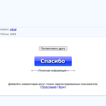
обавил
:
mihail
Рейтинг
:
5.0
/
1
<----->Полезная информация:<----->
Добавлять комментарии могут только зарегистрированные пользователи.
[
Регистрация
|
Вход
]