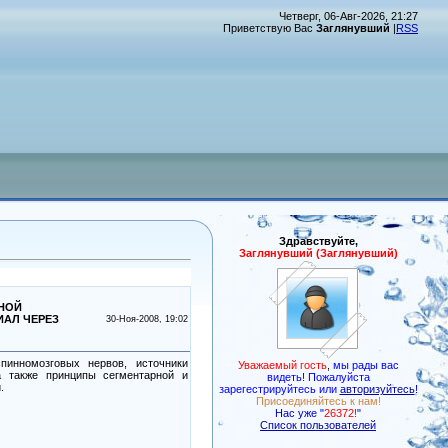
Четверг, 06-Авг-2026, 21:27
Приветствую Вас
Заглянувший
|
RSS
Здравствуйте,
Заглянувший (Заглянувший)
ТНОЙ
ИАЛ ЧЕРЕЗ
30-Ноя-2008, 19:02
инномозговых нервов, источники
Уважаемый гость
,
мы рады вас
а также принципы сегментарной и
видеть! Пожалуйста
.
зарегестрируйтесь или
авторизуйтесь
!
Присоединяйтесь к нам!
Нас уже "
26372!
"
Список пользователей