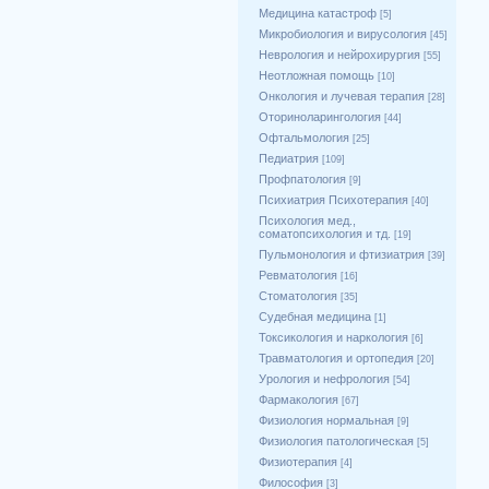
Медицина катастроф
[5]
Микробиология и вирусология
[45]
Неврология и нейрохирургия
[55]
Неотложная помощь
[10]
Онкология и лучевая терапия
[28]
Оториноларингология
[44]
Офтальмология
[25]
Педиатрия
[109]
Профпатология
[9]
Психиатрия Психотерапия
[40]
Психология мед.,
соматопсихология и тд.
[19]
Пульмонология и фтизиатрия
[39]
Ревматология
[16]
Стоматология
[35]
Судебная медицина
[1]
Токсикология и наркология
[6]
Травматология и ортопедия
[20]
Урология и нефрология
[54]
Фармакология
[67]
Физиология нормальная
[9]
Физиология патологическая
[5]
Физиотерапия
[4]
Философия
[3]