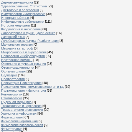
Дерматовенерология
[29]
Здравоохранение. Статистика
[22]
Диетология и валеология
[6]
Иммунология и аллергология
[30]
Иностранный язык
[4]
Инфекционные заболевания
[111]
История медицины
[11]
Кардиология м ангиология
[86]
Лабораторная и функц. диагностика
[16]
Латинский язык
[3]
Лечебная физкультура. Реабилитация
[3]
Мануальная терапия
[0]
Медицина катастроф
[5]
Микробиология и вирусология
[45]
Неврология и нейрохирургия
[55]
Неотложная помощь
[10]
Онкология и лучевая терапия
[28]
Оториноларингология
[44]
Офтальмология
[25]
Педиатрия
[109]
Профпатология
[9]
Психиатрия Психотерапия
[40]
Психология мед., соматопсихология и тд.
[19]
Пульмонология и фтизиатрия
[39]
Ревматология
[16]
Стоматология
[35]
Судебная медицина
[1]
Токсикология и наркология
[6]
Травматология и ортопедия
[20]
Урология и нефрология
[54]
Фармакология
[67]
Физиология нормальная
[9]
Физиология патологическая
[5]
Физиотерапия
[4]