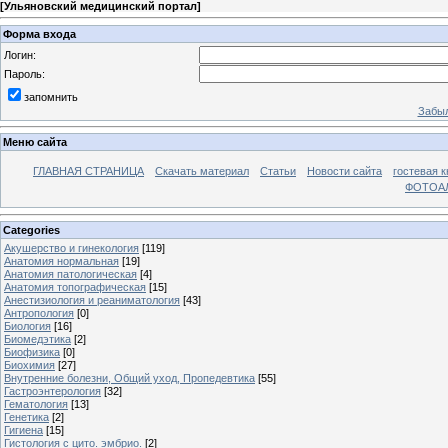
[
Ульяновский медицинский портал
]
Форма входа
Логин:
Пароль:
запомнить
Забыл
Меню сайта
ГЛАВНАЯ СТРАНИЦА
Скачать материал
Статьи
Новости сайта
гостевая к
ФОТОА
Categories
Акушерство и гинекология
[119]
Анатомия нормальная
[19]
Анатомия патологическая
[4]
Анатомия топографическая
[15]
Анестизиология и реаниматология
[43]
Антропология
[0]
Биология
[16]
Биомедэтика
[2]
Биофизика
[0]
Биохимия
[27]
Внутренние болезни, Общий уход, Пропедевтика
[55]
Гастроэнтерология
[32]
Гематология
[13]
Генетика
[2]
Гигиена
[15]
Гистология с цито. эмбрио.
[2]