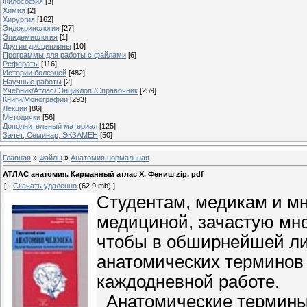
Философия
[3]
Химия
[2]
Хирургия
[162]
Эндокринология
[27]
Эпидемиология
[1]
Другие дисциплины
[10]
Программы для работы с файлами
[6]
Рефераты
[116]
Истории болезней
[482]
Научные работы
[2]
Учебник/Атлас/ Энциклоп./Справочник
[259]
Книги/Монографии
[293]
Лекции
[86]
Методички
[56]
Дополнительный материал
[125]
Зачет, Семинар, ЭКЗАМЕН
[50]
Главная
»
Файлы
»
Анатомия нормальная
АТЛАС анатомия. Карманный атлас Х. Фениш zip, pdf
[ ·
Скачать удаленно
(62.9 mb) ]
Студентам, медикам и мн
медициной, зачастую мно
чтобы в обширнейшей ли
анатомических терминов 
каждодневной работе.
Анатомические термины 