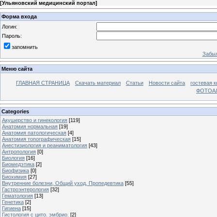
[
Ульяновский медицинский портал
]
Форма входа
Логин:
Пароль:
запомнить
Забыл
Меню сайта
ГЛАВНАЯ СТРАНИЦА
Скачать материал
Статьи
Новости сайта
гостевая к
ФОТОА
Categories
Акушерство и гинекология
[119]
Анатомия нормальная
[19]
Анатомия патологическая
[4]
Анатомия топографическая
[15]
Анестизиология и реаниматология
[43]
Антропология
[0]
Биология
[16]
Биомедэтика
[2]
Биофизика
[0]
Биохимия
[27]
Внутренние болезни, Общий уход, Пропедевтика
[55]
Гастроэнтерология
[32]
Гематология
[13]
Генетика
[2]
Гигиена
[15]
Гистология с цито. эмбрио.
[2]