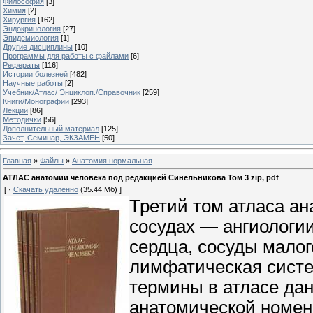
Философия
[3]
Химия
[2]
Хирургия
[162]
Эндокринология
[27]
Эпидемиология
[1]
Другие дисциплины
[10]
Программы для работы с файлами
[6]
Рефераты
[116]
Истории болезней
[482]
Научные работы
[2]
Учебник/Атлас/ Энциклоп./Справочник
[259]
Книги/Монографии
[293]
Лекции
[86]
Методички
[56]
Дополнительный материал
[125]
Зачет, Семинар, ЭКЗАМЕН
[50]
Главная
»
Файлы
»
Анатомия нормальная
АТЛАС анатомии человека под редакцией Синельникова Том 3 zip, pdf
[ ·
Скачать удаленно
(35.44 Мб) ]
Третий том атласа а
сосудах — ангиологи
сердца, сосуды малог
лимфатическая систе
термины в атласе да
анатомической номенк