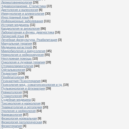
Дерматовенерология
[29]
Здравоохранение. Статистика
[22]
Диетология и валеология
[6]
Иммунология и аллергология
[30]
Иностранный язык
[4]
Инфекционные заболевания
[111]
История медицины
[11]
Кардиология м ангиология
[86]
Лабораторная и функц. диагностика
[16]
Латинский язык
[3]
Лечебная физкультура. Реабилитация
[3]
Мануальная терапия
[0]
Медицина катастроф
[5]
Микробиология и вирусология
[45]
Неврология и нейрохирургия
[55]
Неотложная помощь
[10]
Онкология и лучевая терапия
[28]
Оториноларингология
[44]
Офтальмология
[25]
Педиатрия
[109]
Профпатология
[9]
Психиатрия Психотерапия
[40]
Психология мед., соматопсихология и тд.
[19]
Пульмонология и фтизиатрия
[39]
Ревматология
[16]
Стоматология
[35]
Судебная медицина
[1]
Токсикология и наркология
[6]
Травматология и ортопедия
[20]
Урология и нефрология
[54]
Фармакология
[67]
Физиология нормальная
[9]
Физиология патологическая
[5]
Физиотерапия
[4]