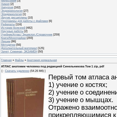
Философия
[3]
Химия
[2]
Хирургия
[162]
Эндокринология
[27]
Эпидемиология
[1]
Другие дисциплины
[10]
Программы для работы с файлами
[6]
Рефераты
[116]
Истории болезней
[482]
Научные работы
[2]
Учебник/Атлас/ Энциклоп./Справочник
[259]
Книги/Монографии
[293]
Лекции
[86]
Методички
[56]
Дополнительный материал
[125]
Зачет, Семинар, ЭКЗАМЕН
[50]
Главная
»
Файлы
»
Анатомия нормальная
АТЛАС анатомии человека под редакцией Синельникова Том 1 zip, pdf
[ ·
Скачать удаленно
(54.26 Мб) ]
Первый том атласа ан
1) учение о костях;
2) учение о соединен
3) учение о мышцах.
Отражено взаимоотн
прикрепляющимися к 