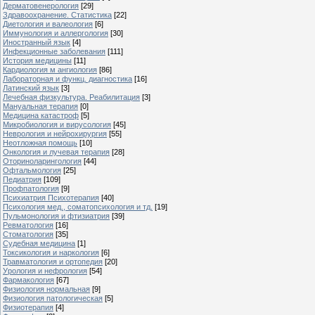
Дерматовенерология
[29]
Здравоохранение. Статистика
[22]
Диетология и валеология
[6]
Иммунология и аллергология
[30]
Иностранный язык
[4]
Инфекционные заболевания
[111]
История медицины
[11]
Кардиология м ангиология
[86]
Лабораторная и функц. диагностика
[16]
Латинский язык
[3]
Лечебная физкультура. Реабилитация
[3]
Мануальная терапия
[0]
Медицина катастроф
[5]
Микробиология и вирусология
[45]
Неврология и нейрохирургия
[55]
Неотложная помощь
[10]
Онкология и лучевая терапия
[28]
Оториноларингология
[44]
Офтальмология
[25]
Педиатрия
[109]
Профпатология
[9]
Психиатрия Психотерапия
[40]
Психология мед., соматопсихология и тд.
[19]
Пульмонология и фтизиатрия
[39]
Ревматология
[16]
Стоматология
[35]
Судебная медицина
[1]
Токсикология и наркология
[6]
Травматология и ортопедия
[20]
Урология и нефрология
[54]
Фармакология
[67]
Физиология нормальная
[9]
Физиология патологическая
[5]
Физиотерапия
[4]