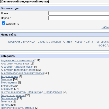
[
Ульяновский медицинский портал
]
Форма входа
Логин:
Пароль:
запомнить
Забыл
Меню сайта
ГЛАВНАЯ СТРАНИЦА
Скачать материал
Статьи
Новости сайта
гостевая к
ФОТОА
Categories
Акушерство и гинекология
[119]
Анатомия нормальная
[19]
Анатомия патологическая
[4]
Анатомия топографическая
[15]
Анестизиология и реаниматология
[43]
Антропология
[0]
Биология
[16]
Биомедэтика
[2]
Биофизика
[0]
Биохимия
[27]
Внутренние болезни, Общий уход, Пропедевтика
[55]
Гастроэнтерология
[32]
Гематология
[13]
Генетика
[2]
Гигиена
[15]
Гистология с цито. эмбрио.
[2]