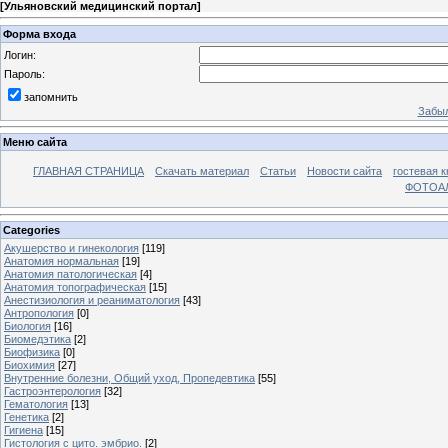
[
Ульяновский медицинский портал
]
Форма входа
Логин:
Пароль:
запомнить
Забыл
Меню сайта
ГЛАВНАЯ СТРАНИЦА
Скачать материал
Статьи
Новости сайта
гостевая к
ФОТОА
Categories
Акушерство и гинекология
[119]
Анатомия нормальная
[19]
Анатомия патологическая
[4]
Анатомия топографическая
[15]
Анестизиология и реаниматология
[43]
Антропология
[0]
Биология
[16]
Биомедэтика
[2]
Биофизика
[0]
Биохимия
[27]
Внутренние болезни, Общий уход, Пропедевтика
[55]
Гастроэнтерология
[32]
Гематология
[13]
Генетика
[2]
Гигиена
[15]
Гистология с цито. эмбрио.
[2]