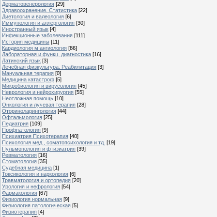
Дерматовенерология
[29]
Здравоохранение. Статистика
[22]
Диетология и валеология
[6]
Иммунология и аллергология
[30]
Иностранный язык
[4]
Инфекционные заболевания
[111]
История медицины
[11]
Кардиология м ангиология
[86]
Лабораторная и функц. диагностика
[16]
Латинский язык
[3]
Лечебная физкультура. Реабилитация
[3]
Мануальная терапия
[0]
Медицина катастроф
[5]
Микробиология и вирусология
[45]
Неврология и нейрохирургия
[55]
Неотложная помощь
[10]
Онкология и лучевая терапия
[28]
Оториноларингология
[44]
Офтальмология
[25]
Педиатрия
[109]
Профпатология
[9]
Психиатрия Психотерапия
[40]
Психология мед., соматопсихология и тд.
[19]
Пульмонология и фтизиатрия
[39]
Ревматология
[16]
Стоматология
[35]
Судебная медицина
[1]
Токсикология и наркология
[6]
Травматология и ортопедия
[20]
Урология и нефрология
[54]
Фармакология
[67]
Физиология нормальная
[9]
Физиология патологическая
[5]
Физиотерапия
[4]