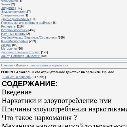
Философия
[3]
Химия
[2]
Хирургия
[162]
Эндокринология
[27]
Эпидемиология
[1]
Другие дисциплины
[10]
Программы для работы с файлами
[6]
Рефераты
[116]
Истории болезней
[482]
Научные работы
[2]
Учебник/Атлас/ Энциклоп./Справочник
[259]
Книги/Монографии
[293]
Лекции
[86]
Методички
[56]
Дополнительный материал
[125]
Зачет, Семинар, ЭКЗАМЕН
[50]
Главная
»
Файлы
»
Токсикология и наркология
РЕФЕРАТ Алкоголь и его отрицательное действие на организм. zip, doc
[
Скачать с сервера
(24.4 Kb) ]
СОДЕРЖАНИЕ
:
Введение
Наркотики и злоупотребление ими
Причины злоупотребления наркотикам
Что такое наркомания ?
Механизм наркотической толерантнос