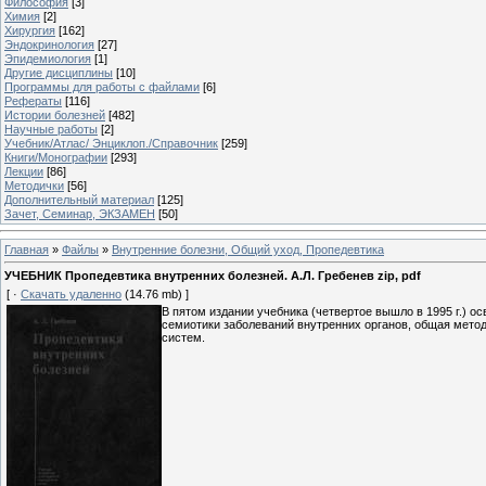
Философия
[3]
Химия
[2]
Хирургия
[162]
Эндокринология
[27]
Эпидемиология
[1]
Другие дисциплины
[10]
Программы для работы с файлами
[6]
Рефераты
[116]
Истории болезней
[482]
Научные работы
[2]
Учебник/Атлас/ Энциклоп./Справочник
[259]
Книги/Монографии
[293]
Лекции
[86]
Методички
[56]
Дополнительный материал
[125]
Зачет, Семинар, ЭКЗАМЕН
[50]
Главная
»
Файлы
»
Внутренние болезни, Общий уход, Пропедевтика
УЧЕБНИК Пропедевтика внутренних болезней. А.Л. Гребенев zip, pdf
[ ·
Скачать удаленно
(14.76 mb) ]
В пятом издании учебника (четвертое вышло в 1995 г.) о
семиотики заболеваний внутренних органов, общая метод
систем.