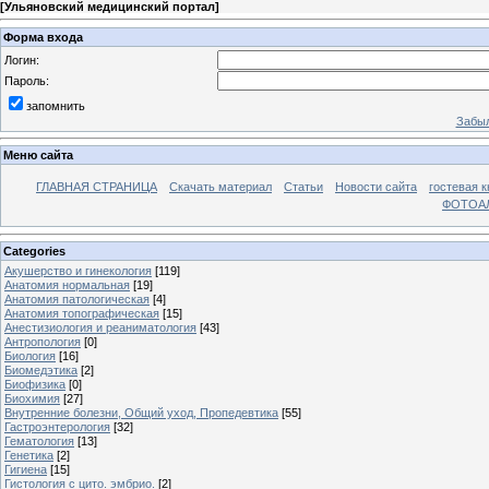
[
Ульяновский медицинский портал
]
Форма входа
Логин:
Пароль:
запомнить
Забыл
Меню сайта
ГЛАВНАЯ СТРАНИЦА
Скачать материал
Статьи
Новости сайта
гостевая к
ФОТОА
Categories
Акушерство и гинекология
[119]
Анатомия нормальная
[19]
Анатомия патологическая
[4]
Анатомия топографическая
[15]
Анестизиология и реаниматология
[43]
Антропология
[0]
Биология
[16]
Биомедэтика
[2]
Биофизика
[0]
Биохимия
[27]
Внутренние болезни, Общий уход, Пропедевтика
[55]
Гастроэнтерология
[32]
Гематология
[13]
Генетика
[2]
Гигиена
[15]
Гистология с цито. эмбрио.
[2]