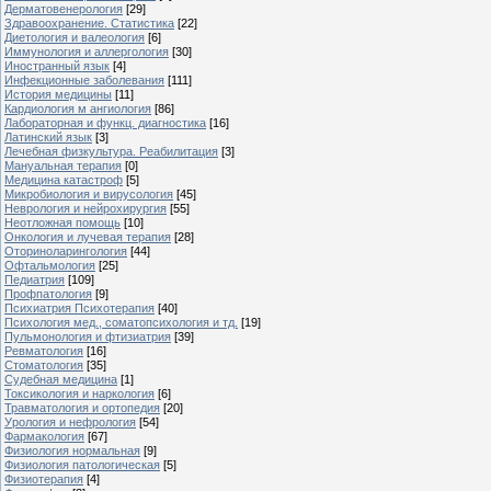
Дерматовенерология
[29]
Здравоохранение. Статистика
[22]
Диетология и валеология
[6]
Иммунология и аллергология
[30]
Иностранный язык
[4]
Инфекционные заболевания
[111]
История медицины
[11]
Кардиология м ангиология
[86]
Лабораторная и функц. диагностика
[16]
Латинский язык
[3]
Лечебная физкультура. Реабилитация
[3]
Мануальная терапия
[0]
Медицина катастроф
[5]
Микробиология и вирусология
[45]
Неврология и нейрохирургия
[55]
Неотложная помощь
[10]
Онкология и лучевая терапия
[28]
Оториноларингология
[44]
Офтальмология
[25]
Педиатрия
[109]
Профпатология
[9]
Психиатрия Психотерапия
[40]
Психология мед., соматопсихология и тд.
[19]
Пульмонология и фтизиатрия
[39]
Ревматология
[16]
Стоматология
[35]
Судебная медицина
[1]
Токсикология и наркология
[6]
Травматология и ортопедия
[20]
Урология и нефрология
[54]
Фармакология
[67]
Физиология нормальная
[9]
Физиология патологическая
[5]
Физиотерапия
[4]