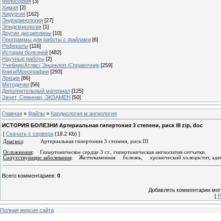
Философия
[3]
Химия
[2]
Хирургия
[162]
Эндокринология
[27]
Эпидемиология
[1]
Другие дисциплины
[10]
Программы для работы с файлами
[6]
Рефераты
[116]
Истории болезней
[482]
Научные работы
[2]
Учебник/Атлас/ Энциклоп./Справочник
[259]
Книги/Монографии
[293]
Лекции
[86]
Методички
[56]
Дополнительный материал
[125]
Зачет, Семинар, ЭКЗАМЕН
[50]
Главная
»
Файлы
»
Кардиология м ангиология
ИСТОРИЯ БОЛЕЗНИ Артериальная гипертония 3 степени, риск III zip, doc
[
Скачать с сервера
(18.2 Kb) ]
Диагноз
:
Артериальная гипертония 3 степени, риск
III
Осложнения
:
Гипертоническое сердце 3 ст., гипертоническая ангиопатия сетчатки.
Сопутствующие заболевания
:
Желчекаменная
болезнь,
хронический холецистит, аде
Всего комментариев
:
0
Добавлять комментарии могу
[
Р
Полная версия сайта