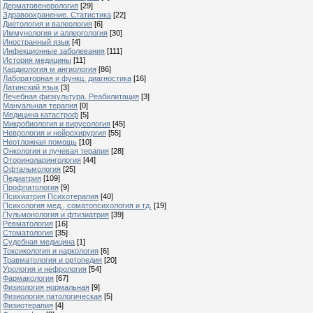
Дерматовенерология
[29]
Здравоохранение. Статистика
[22]
Диетология и валеология
[6]
Иммунология и аллергология
[30]
Иностранный язык
[4]
Инфекционные заболевания
[111]
История медицины
[11]
Кардиология м ангиология
[86]
Лабораторная и функц. диагностика
[16]
Латинский язык
[3]
Лечебная физкультура. Реабилитация
[3]
Мануальная терапия
[0]
Медицина катастроф
[5]
Микробиология и вирусология
[45]
Неврология и нейрохирургия
[55]
Неотложная помощь
[10]
Онкология и лучевая терапия
[28]
Оториноларингология
[44]
Офтальмология
[25]
Педиатрия
[109]
Профпатология
[9]
Психиатрия Психотерапия
[40]
Психология мед., соматопсихология и тд.
[19]
Пульмонология и фтизиатрия
[39]
Ревматология
[16]
Стоматология
[35]
Судебная медицина
[1]
Токсикология и наркология
[6]
Травматология и ортопедия
[20]
Урология и нефрология
[54]
Фармакология
[67]
Физиология нормальная
[9]
Физиология патологическая
[5]
Физиотерапия
[4]