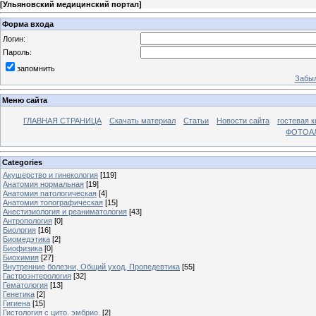
[
Ульяновский медицинский портал
]
Форма входа
Логин:
Пароль:
запомнить
Забыл
Меню сайта
ГЛАВНАЯ СТРАНИЦА
Скачать материал
Статьи
Новости сайта
гостевая к
ФОТОА
Categories
Акушерство и гинекология
[119]
Анатомия нормальная
[19]
Анатомия патологическая
[4]
Анатомия топографическая
[15]
Анестизиология и реаниматология
[43]
Антропология
[0]
Биология
[16]
Биомедэтика
[2]
Биофизика
[0]
Биохимия
[27]
Внутренние болезни, Общий уход, Пропедевтика
[55]
Гастроэнтерология
[32]
Гематология
[13]
Генетика
[2]
Гигиена
[15]
Гистология с цито. эмбрио.
[2]