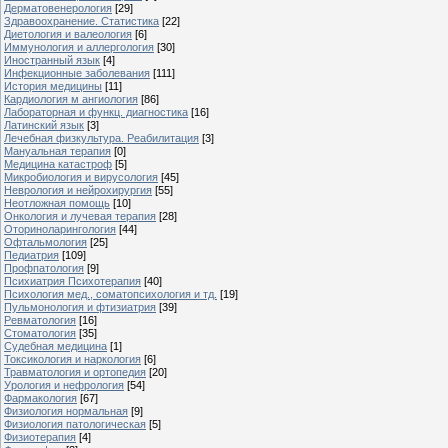
Дерматовенерология
[29]
Здравоохранение. Статистика
[22]
Диетология и валеология
[6]
Иммунология и аллергология
[30]
Иностранный язык
[4]
Инфекционные заболевания
[111]
История медицины
[11]
Кардиология м ангиология
[86]
Лабораторная и функц. диагностика
[16]
Латинский язык
[3]
Лечебная физкультура. Реабилитация
[3]
Мануальная терапия
[0]
Медицина катастроф
[5]
Микробиология и вирусология
[45]
Неврология и нейрохирургия
[55]
Неотложная помощь
[10]
Онкология и лучевая терапия
[28]
Оториноларингология
[44]
Офтальмология
[25]
Педиатрия
[109]
Профпатология
[9]
Психиатрия Психотерапия
[40]
Психология мед., соматопсихология и тд.
[19]
Пульмонология и фтизиатрия
[39]
Ревматология
[16]
Стоматология
[35]
Судебная медицина
[1]
Токсикология и наркология
[6]
Травматология и ортопедия
[20]
Урология и нефрология
[54]
Фармакология
[67]
Физиология нормальная
[9]
Физиология патологическая
[5]
Физиотерапия
[4]