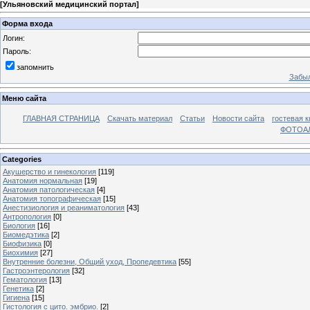
[
Ульяновский медицинский портал
]
Форма входа
Логин:
Пароль:
запомнить
Забыл
Меню сайта
ГЛАВНАЯ СТРАНИЦА
Скачать материал
Статьи
Новости сайта
гостевая к
ФОТОА
Categories
Акушерство и гинекология
[119]
Анатомия нормальная
[19]
Анатомия патологическая
[4]
Анатомия топографическая
[15]
Анестизиология и реаниматология
[43]
Антропология
[0]
Биология
[16]
Биомедэтика
[2]
Биофизика
[0]
Биохимия
[27]
Внутренние болезни, Общий уход, Пропедевтика
[55]
Гастроэнтерология
[32]
Гематология
[13]
Генетика
[2]
Гигиена
[15]
Гистология с цито. эмбрио.
[2]