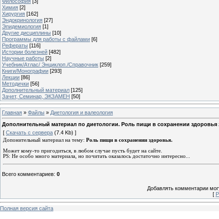
Философия
[3]
Химия
[2]
Хирургия
[162]
Эндокринология
[27]
Эпидемиология
[1]
Другие дисциплины
[10]
Программы для работы с файлами
[6]
Рефераты
[116]
Истории болезней
[482]
Научные работы
[2]
Учебник/Атлас/ Энциклоп./Справочник
[259]
Книги/Монографии
[293]
Лекции
[86]
Методички
[56]
Дополнительный материал
[125]
Зачет, Семинар, ЭКЗАМЕН
[50]
Главная
»
Файлы
»
Диетология и валеология
Дополнительный материал по диетологии. Роль пищи в сохранении здоровья z
[
Скачать с сервера
(7.4 Kb) ]
Допонительный материал на тему:
Роль пищи в сохранении здоровья.
Может кому-то пригодиться, в любом случае пусть будет на сайте.
PS: Не особо много материала, но почитать оказалось достаточно интересно...
Всего комментариев
:
0
Добавлять комментарии могу
[
Р
Полная версия сайта