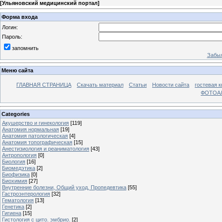
[
Ульяновский медицинский портал
]
Форма входа
Логин:
Пароль:
запомнить
Забыл
Меню сайта
ГЛАВНАЯ СТРАНИЦА
Скачать материал
Статьи
Новости сайта
гостевая к
ФОТОА
Categories
Акушерство и гинекология
[119]
Анатомия нормальная
[19]
Анатомия патологическая
[4]
Анатомия топографическая
[15]
Анестизиология и реаниматология
[43]
Антропология
[0]
Биология
[16]
Биомедэтика
[2]
Биофизика
[0]
Биохимия
[27]
Внутренние болезни, Общий уход, Пропедевтика
[55]
Гастроэнтерология
[32]
Гематология
[13]
Генетика
[2]
Гигиена
[15]
Гистология с цито. эмбрио.
[2]