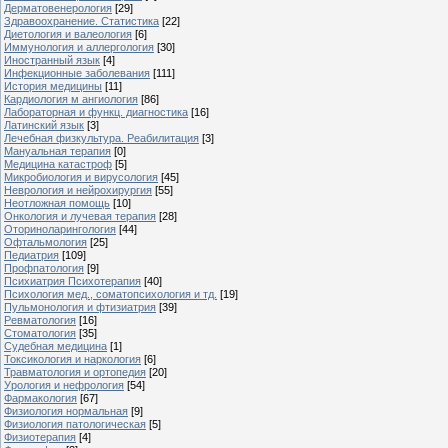
Дерматовенерология
[29]
Здравоохранение. Статистика
[22]
Диетология и валеология
[6]
Иммунология и аллергология
[30]
Иностранный язык
[4]
Инфекционные заболевания
[111]
История медицины
[11]
Кардиология м ангиология
[86]
Лабораторная и функц. диагностика
[16]
Латинский язык
[3]
Лечебная физкультура. Реабилитация
[3]
Мануальная терапия
[0]
Медицина катастроф
[5]
Микробиология и вирусология
[45]
Неврология и нейрохирургия
[55]
Неотложная помощь
[10]
Онкология и лучевая терапия
[28]
Оториноларингология
[44]
Офтальмология
[25]
Педиатрия
[109]
Профпатология
[9]
Психиатрия Психотерапия
[40]
Психология мед., соматопсихология и тд.
[19]
Пульмонология и фтизиатрия
[39]
Ревматология
[16]
Стоматология
[35]
Судебная медицина
[1]
Токсикология и наркология
[6]
Травматология и ортопедия
[20]
Урология и нефрология
[54]
Фармакология
[67]
Физиология нормальная
[9]
Физиология патологическая
[5]
Физиотерапия
[4]