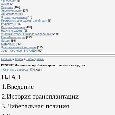
Философия
[3]
Химия
[2]
Хирургия
[162]
Эндокринология
[27]
Эпидемиология
[1]
Другие дисциплины
[10]
Программы для работы с файлами
[6]
Рефераты
[116]
Истории болезней
[482]
Научные работы
[2]
Учебник/Атлас/ Энциклоп./Справочник
[259]
Книги/Монографии
[293]
Лекции
[86]
Методички
[56]
Дополнительный материал
[125]
Зачет, Семинар, ЭКЗАМЕН
[50]
Главная
»
Файлы
»
Биомедэтика
РЕФЕРАТ Моральные проблемы трансплантологии zip, doc
[
Скачать с сервера
(47.0 Kb) ]
ПЛАН
1.Введение
2.История трансплантации
3.Либеральная позиция