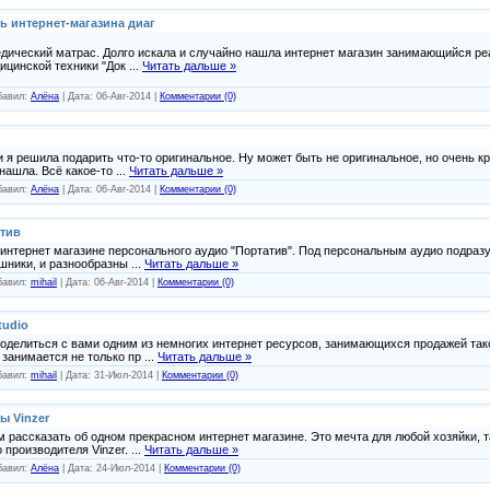
ь интернет-магазина диаг
едический матрас. Долго искала и случайно нашла интернет магазин занимающийся р
дицинской техники "Док
...
Читать дальше »
обавил:
Алёна
| Дата:
06-Авг-2014
|
Комментарии (0)
 я решила подарить что-то оригинальное. Ну может быть не оригинальное, но очень 
 нашла. Всё какое-то
...
Читать дальше »
обавил:
Алёна
| Дата:
06-Авг-2014
|
Комментарии (0)
атив
 интернет магазине персонального аудио "Портатив". Под персональным аудио подра
ушники, и разнообразны
...
Читать дальше »
обавил:
mihail
| Дата:
06-Авг-2014
|
Комментарии (0)
tudio
поделиться с вами одним из немногих интернет ресурсов, занимающихся продажей так
 занимается не только пр
...
Читать дальше »
обавил:
mihail
| Дата:
31-Июл-2014
|
Комментарии (0)
ы Vinzer
 рассказать об одном прекрасном интернет магазине. Это мечта для любой хозяйки, т
 производителя Vinzer.
...
Читать дальше »
обавил:
Алёна
| Дата:
24-Июл-2014
|
Комментарии (0)