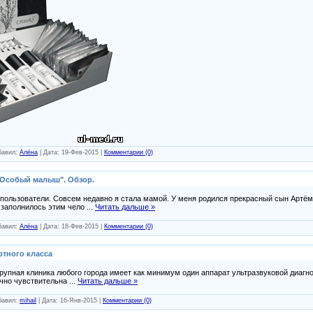
обавил:
Алёна
| Дата:
19-Фев-2015
|
Комментарии (0)
 "Особый малыш". Обзор.
пользователи. Совсем недавно я стала мамой. У меня родился прекрасный сын Артём
, заполнилось этим чело
...
Читать дальше »
обавил:
Алёна
| Дата:
18-Фев-2015
|
Комментарии (0)
ртного класса
рупная клиника любого города имеет как минимум один аппарат ультразвуковой диагно
очно чувствительна
...
Читать дальше »
обавил:
mihail
| Дата:
16-Янв-2015
|
Комментарии (0)