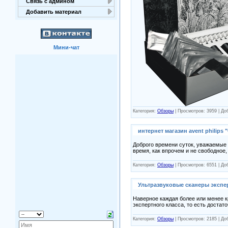
Связь с админом
Добавить материал
Мини-чат
Категория:
Обзоры
| Просмотров: 3959 | Д
интернет магазин avent philips
Доброго времени суток, уважаемые 
время, как впрочем и не свободное
Категория:
Обзоры
| Просмотров: 6551 | Д
Ультразвуковые сканеры экспе
Наверное каждая более или менее к
экспертного класса, то есть достат
Категория:
Обзоры
| Просмотров: 2185 | Д