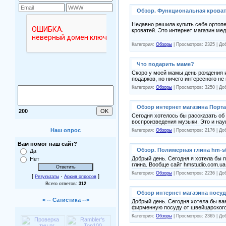
Обзор. Функциональная кроват
Недавно решила купить себе ортоп
кроватей. Это интернет магазин ме
Категория:
Обзоры
| Просмотров: 2325 | Д
Что подарить маме?
Скоро у моей мамы день рождения и
подарков, но ничего интересного не
Категория:
Обзоры
| Просмотров: 3250 | Д
Обзор интернет магазина Порт
200
Сегодня хотелось бы рассказать об
воспроизведения музыки. Это и на
Наш опрос
Категория:
Обзоры
| Просмотров: 2176 | Д
Вам помог наш сайт?
Обзор. Полимерная глина hm-s
Да
Добрый день. Сегодня я хотела бы 
Нет
глина. Вообще сайт hmstudio.com.ua
Категория:
Обзоры
| Просмотров: 2236 | Д
[
·
]
Результаты
Архив опросов
Всего ответов:
312
Обзор интернет магазина посуд
< -- Сатистика -->
Добрый день. Сегодня хотела бы вам
фирменную посуду от швейцарского
Категория:
Обзоры
| Просмотров: 2365 | Д