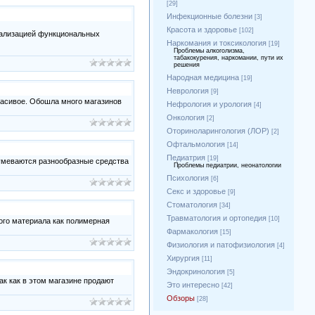
[29]
Инфекционные болезни
[3]
Красота и здоровье
[102]
еализацией функциональных
Наркомания и токсикология
[19]
Проблемы алкоголизма,
табакокурения, наркомании, пути их
решения
Народная медицина
[19]
Неврология
[9]
красивое. Обошла много магазинов
Нефрология и урология
[4]
Онкология
[2]
Оториноларингология (ЛОР)
[2]
Офтальмология
[14]
Педиатрия
[19]
зумеваются разнообразные средства
Проблемы педиатрии, неонатологии
Психология
[6]
Секс и здоровье
[9]
Стоматология
[34]
Травматология и ортопедия
[10]
ого материала как полимерная
Фармакология
[15]
Физиология и патофизиология
[4]
Хирургия
[11]
Эндокринология
[5]
ак как в этом магазине продают
Это интересно
[42]
Обзоры
[28]