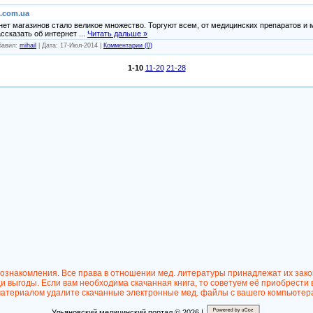
.com.ua
ет магазинов стало великое множество. Торгуют всем, от медицинских препаратов и 
ассказать об интернет
...
Читать дальше »
обавил:
mihail
| Дата:
17-Июл-2014
|
Комментарии (0)
1-10
11-20
21-28
 ознакомления. Все права в отношении мед. литературы принадлежат их зак
 выгоды. Если вам необходима скачанная книга, то советуем её приобрести 
атериалом удалите скачанные электронные мед. файлы с вашего компьютер
Ульяновский медицинский портал © 2026 |