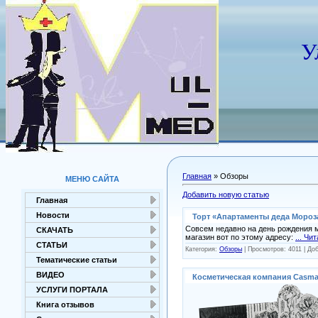
У
Главная
»
Обзоры
МЕНЮ САЙТА
Добавить новую статью
Главная
Новости
Торт «Апартаменты деда Мороз
Совсем недавно на день рождения м
СКАЧАТЬ
магазин вот по этому адресу:
...
Чит
СТАТЬИ
Категория:
Обзоры
| Просмотров: 4011 | До
Тематические статьи
ВИДЕО
Косметическая компания Casma
УСЛУГИ ПОРТАЛА
Книга отзывов