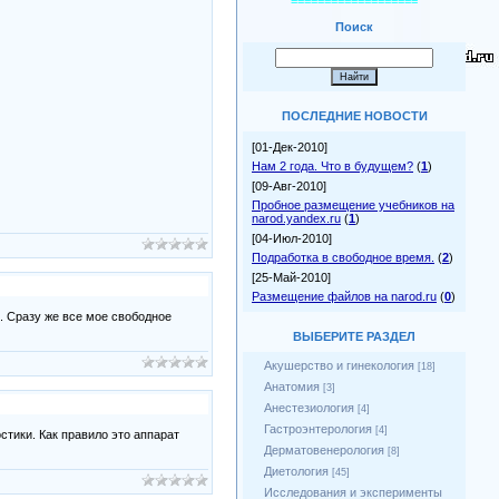
===================
Поиск
ПОСЛЕДНИЕ НОВОСТИ
[01-Дек-2010]
Нам 2 года. Что в будущем?
(
1
)
[09-Авг-2010]
Пробное размещение учебников на
narod.yandex.ru
(
1
)
[04-Июл-2010]
Подработка в свободное время.
(
2
)
[25-Май-2010]
Размещение файлов на narod.ru
(
0
)
. Сразу же все мое свободное
ВЫБЕРИТЕ РАЗДЕЛ
Акушерство и гинекология
[18]
Анатомия
[3]
Анестезиология
[4]
Гастроэнтерология
[4]
стики. Как правило это аппарат
Дерматовенерология
[8]
Диетология
[45]
Исследования и эксперименты