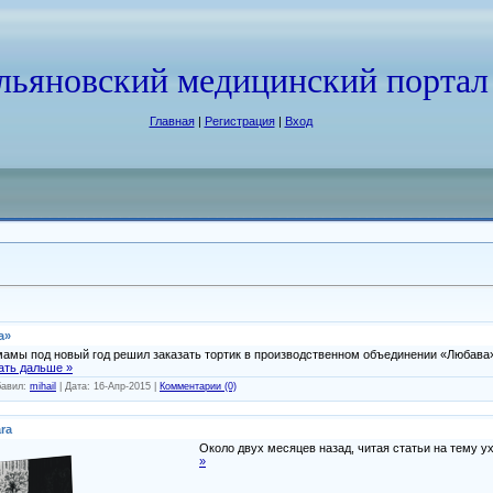
льяновский медицинский портал
Главная
|
Регистрация
|
Вход
а»
амы под новый год решил заказать тортик в производственном объединении «Любава»,
ать дальше »
бавил:
mihail
| Дата:
16-Апр-2015
|
Комментарии (0)
ra
Около двух месяцев назад, читая статьи на тему у
»