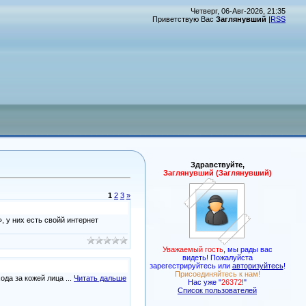
Четверг, 06-Авг-2026, 21:35
Приветствую Вас
Заглянувший
|
RSS
Здравствуйте,
Заглянувший (Заглянувший)
1
2
3
»
 у них есть свойй интернет
Уважаемый гость
,
мы рады вас
видеть! Пожалуйста
зарегестрируйтесь или
авторизуйтесь
!
Присоединяйтесь к нам!
хода за кожей лица
...
Читать дальше
Нас уже "
26372!
"
Список пользователей