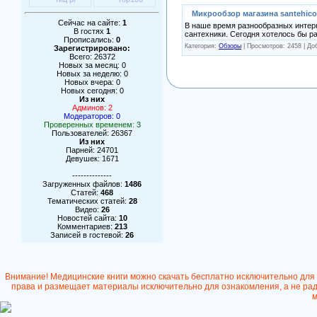
Микрообзор магазина santehico
Сейчас на сайте:
1
В наше время разнообразных интерн
В гостях
1
сантехники. Сегодня хотелось бы р
Прописались:
0
Категория:
Обзоры
| Просмотров: 2458 | Д
Зарегистрировано:
Всего: 26372
Новых за месяц: 0
Новых за неделю: 0
Новых вчера: 0
Новых сегодня: 0
Из них
Админов: 2
Модераторов: 0
Проверенных временем: 3
Пользователей: 26367
Из них
Парней: 24701
Девушек: 1671
--------------
Загруженных файлов:
1486
Статей:
468
Тематических статей:
28
Видео:
26
Новостей сайта:
10
Комментариев:
213
Записей в гостевой:
26
Внимание! Медицинские книги можно скачать бесплатно исключительно для
права и размещает материалы исключительно для ознакомления, а не ради
м