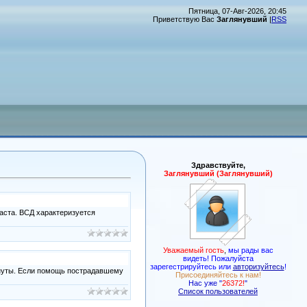
Пятница, 07-Авг-2026, 20:45
Приветствую Вас
Заглянувший
|
RSS
Здравствуйте,
Заглянувший (Заглянувший)
аста. ВСД характеризуется
Уважаемый гость
,
мы рады вас
видеть! Пожалуйста
зарегестрируйтесь или
авторизуйтесь
!
инуты. Если помощь пострадавшему
Присоединяйтесь к нам!
Нас уже "
26372!
"
Список пользователей