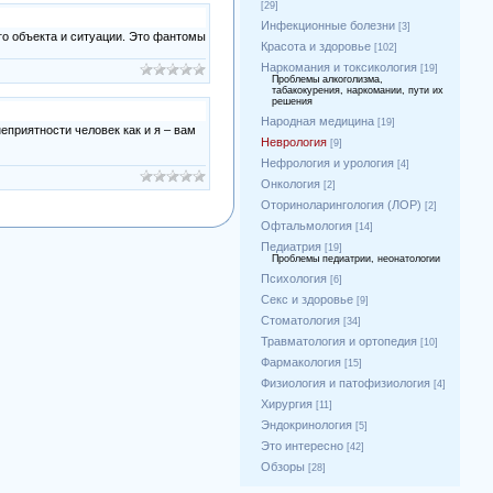
[29]
Инфекционные болезни
[3]
го объекта и ситуации. Это фантомы
Красота и здоровье
[102]
Наркомания и токсикология
[19]
Проблемы алкоголизма,
табакокурения, наркомании, пути их
решения
Народная медицина
[19]
еприятности человек как и я – вам
Неврология
[9]
Нефрология и урология
[4]
Онкология
[2]
Оториноларингология (ЛОР)
[2]
Офтальмология
[14]
Педиатрия
[19]
Проблемы педиатрии, неонатологии
Психология
[6]
Секс и здоровье
[9]
Стоматология
[34]
Травматология и ортопедия
[10]
Фармакология
[15]
Физиология и патофизиология
[4]
Хирургия
[11]
Эндокринология
[5]
Это интересно
[42]
Обзоры
[28]