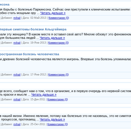
инсона
ля борьбы с болезнью Паркинсона. Сейчас они приступили к клиническим испытаниям 
собно стать мощным ору
...
Читать дальше »
| Добавил:
mihail
| Дата:
02-Май-2013
|
Комментарии (0)
 первые симптомы болезни Альцгеймера
звали эту женщину? В каком месте я оставил своё авто? Многие обзовут это феномено
 для большинства людей
...
Читать дальше »
| Добавил:
mihail
| Дата:
19-Янв-2013
|
Комментарии (0)
пространенная болезнь человечества
 древних болезней человечества является мигрень. Впервые эта болезнь упоминалас
| Добавил:
mihail
| Дата:
17-Янв-2012
|
Комментарии (0)
е всего, сообщает нам о том, что в организме, и в первую очередь его нервной системе
ать краски и мысле
...
Читать дальше »
| Добавил:
mihail
| Дата:
15-Дек-2011
|
Комментарии (0)
в нашей жизни. Именно явление, потому как болезнью это не назовешь, это не симпто
х процессов, протекающ
...
Читать дальше »
| Добавил:
mihail
| Дата:
25-Окт-2011
|
Комментарии (0)