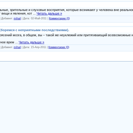
ные, зрительные и слуховые восприятия, которые возникают у человека вне реально
 вещи и явления, кот
...
Читать дальше »
| Добавил:
mihail
| Дата:
02-Май-2011
|
Комментарии (0)
 (боремся с неприятными последствиями).
трясений мозга, в общем, вы – такой же неуклюжий или притягивающий всевозможные н
тное врем
...
Читать дальше »
| Добавил:
mihail
| Дата:
15-Апр-2011
|
Комментарии (0)