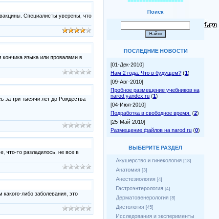
===================
Поиск
вакцины. Специалисты уверены, что
ПОСЛЕДНИЕ НОВОСТИ
м кончика языка или провалами в
[01-Дек-2010]
Нам 2 года. Что в будущем?
(
1
)
[09-Авг-2010]
Пробное размещение учебников на
narod.yandex.ru
(
1
)
ь за три тысячи лет до Рождества
[04-Июл-2010]
Подработка в свободное время.
(
2
)
[25-Май-2010]
Размещение файлов на narod.ru
(
0
)
ВЫБЕРИТЕ РАЗДЕЛ
, что-то разладилось, не все в
Акушерство и гинекология
[18]
Анатомия
[3]
Анестезиология
[4]
Гастроэнтерология
[4]
м какого-либо заболевания, это
Дерматовенерология
[8]
Диетология
[45]
Исследования и эксперименты