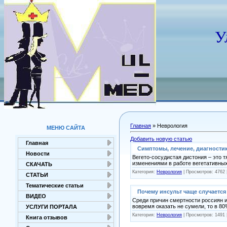
У
Главная
»
Неврология
МЕНЮ САЙТА
Добавить новую статью
Главная
Симптомы, лечение, диагности
Новости
Вегето-сосудистая дистония – это 
изменениями в работе вегетативных
СКАЧАТЬ
Категория:
Неврология
| Просмотров: 4762 
СТАТЬИ
Тематические статьи
Почему инсульт чаще случается
ВИДЕО
Среди причин смертности россиян 
вовремя оказать не сумели, то в 8
УСЛУГИ ПОРТАЛА
Категория:
Неврология
| Просмотров: 1491 
Книга отзывов