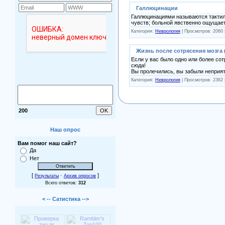
Галлюцинации
Галлюцинациями называются тактиль
чувств; больной явственно ощущает
Категория:
Неврология
| Просмотров: 2060 
Жизнь после сотрясения мозга
Если у вас было одно или более со
сюда!
Вы пролечились, вы забыли неприя
Категория:
Неврология
| Просмотров: 2362 
200
Наш опрос
Вам помог наш сайт?
Да
Нет
[
·
]
Результаты
Архив опросов
Всего ответов:
312
< -- Сатистика -->