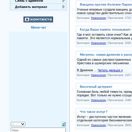
Связь с админом
Вакцина против болезни Парк
Добавить материал
Ученые впервые создали вакцину д
новое средство действительно спо
Категория:
Неврология
| Просмотров: 2723 
Мини-чат
Когда Ваша память показывает
Где я мог оставить свои очки? Как 
памяти. Это является нормальным
Категория:
Неврология
| Просмотров: 2030 
Мигрень: самая древняя и рас
Одной из самых распространенных и
Христова в шумерских письменах.
В Древнем
...
Читать дальше »
Категория:
Неврология
| Просмотров: 2107 
Височный артериит
Головная боль любой тяжести, прежд
порядке. Вот только не нужно сгущ
Категория:
Неврология
| Просмотров: 2180 
Что такое испуг?
Испуг – достаточно частое явление 
отдельная категория биохимически
Категория:
Неврология
| Просмотров: 2604 