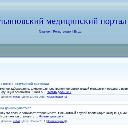
льяновский медицинский портал
Главная
|
Регистрация
|
Вход
ка вегето-сосудистой дистонии
тяжелое заболевание, широко распространенное среди людей молодого и среднего возр
 функций организма. К ним о
...
Читать дальше »
| Добавил:
mihail
| Дата:
13-Апр-2015
|
Комментарии (0)
 на дачном участке?
инсульт прочно занимает второе место. Несчастный случай происходит каждые 1,5 м
0% случаев он становитс
...
Читать дальше »
| Добавил:
mihail
| Дата:
30-Май-2014
|
Комментарии (0)