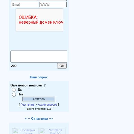
200
Наш опрос
Вам помог наш сайт?
Да
Нет
[
·
]
Результаты
Архив опросов
Всего ответов:
312
< -- Сатистика -->