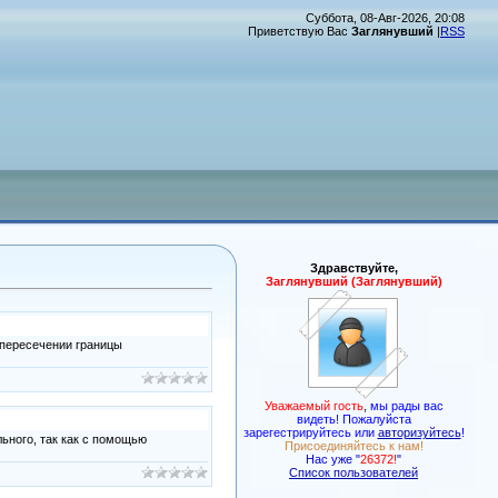
Суббота, 08-Авг-2026, 20:08
Приветствую Вас
Заглянувший
|
RSS
Здравствуйте,
Заглянувший (Заглянувший)
 пересечении границы
Уважаемый гость
,
мы рады вас
видеть! Пожалуйста
зарегестрируйтесь или
авторизуйтесь
!
ьного, так как с помощью
Присоединяйтесь к нам!
Нас уже "
26372!
"
Список пользователей