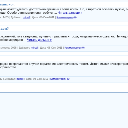
аших ног.
дый может уделить достаточно времени своим ногам. Но, стараться все-таки нужно, в
оде. Особого внимания они требуют
...
Читать дальше »
в: 1403 | Добавил:
mihail
| Дата:
08-Сен-2011
|
Комментарии (0)
 дом?
ложнений, то в стационар лучше отправляться тогда, когда начнутся схватки. Не надо
 Любое медицинс
...
Читать дальше »
смотров: 2028 | Добавил:
mihail
| Дата:
08-Сен-2011
|
Комментарии (0)
ередко встречаются случаи поражения электрическим током. Источниками электротрав
ктричество.
42 | Добавил:
mihail
| Дата:
08-Сен-2011
|
Комментарии (0)