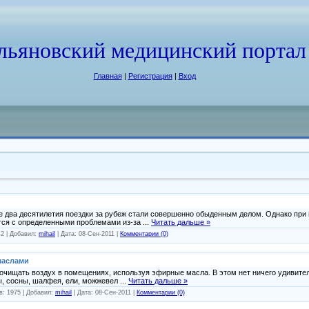
льяновский медицинский портал
Главная
|
Регистрация
|
Вход
 два десятилетия поездки за рубеж стали совершенно обыденным делом. Однако при
тся с определенными проблемами из-за
...
Читать дальше »
42 | Добавил:
mihail
| Дата:
08-Сен-2011
|
Комментарии (0)
маслами
очищать воздух в помещениях, используя эфирные масла. В этом нет ничего удивител
, сосны, шалфея, ели, можжевел
...
Читать дальше »
в: 1975 | Добавил:
mihail
| Дата:
08-Сен-2011
|
Комментарии (0)