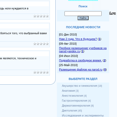
===================
Поиск
едь ноги нуждаются в
ПОСЛЕДНИЕ НОВОСТИ
 бояться того, что выбранный вами
[01-Дек-2010]
Нам 2 года. Что в будущем?
(
1
)
[09-Авг-2010]
Пробное размещение учебников на
narod.yandex.ru
(
1
)
[04-Июл-2010]
м являются, техническое и
Подработка в свободное время.
(
2
)
[25-Май-2010]
Размещение файлов на narod.ru
(
0
)
ВЫБЕРИТЕ РАЗДЕЛ
Акушерство и гинекология
[18]
Анатомия
[3]
Анестезиология
[4]
Гастроэнтерология
[4]
Дерматовенерология
[8]
Диетология
[45]
Исследования и эксперименты