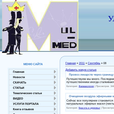
У
Главная
»
2011
»
Сентябрь
»
08
МЕНЮ САЙТА
Добавить новую статью
Главная
Провоз лекарств через границу
Новости
Путешествуем мы много. Последние
путешественники иногда сталкиваю
СКАЧАТЬ
Категория:
Фармакология
| Просмотров: 34
СТАТЬИ
Тематические статьи
Очищение воздуха эфирными 
ВИДЕО
Сейчас все популярнее становится 
натуральных эфирных масел (пихты
УСЛУГИ ПОРТАЛА
Категория:
Красота и здоровье
| Просмотро
Книга отзывов