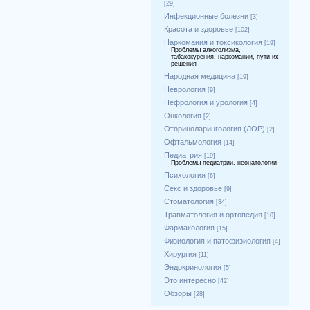
[29]
Инфекционные болезни
[3]
Красота и здоровье
[102]
Наркомания и токсикология
[19]
Проблемы алкоголизма,
табакокурения, наркомании, пути их
решения
Народная медицина
[19]
Неврология
[9]
Нефрология и урология
[4]
Онкология
[2]
Оториноларингология (ЛОР)
[2]
Офтальмология
[14]
Педиатрия
[19]
Проблемы педиатрии, неонатологии
Психология
[6]
Секс и здоровье
[9]
Стоматология
[34]
Травматология и ортопедия
[10]
Фармакология
[15]
Физиология и патофизиология
[4]
Хирургия
[11]
Эндокринология
[5]
Это интересно
[42]
Обзоры
[28]