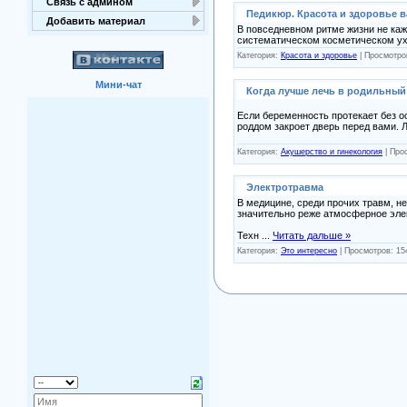
Связь с админом
Педикюр. Красота и здоровье в
Добавить материал
В повседневном ритме жизни не каж
систематическом косметическом ух
Категория:
Красота и здоровье
| Просмотро
Мини-чат
Когда лучше лечь в родильный
Если беременность протекает без ос
роддом закроет дверь перед вами.
Категория:
Акушерство и гинекология
| Про
Электротравма
В медицине, среди прочих травм, н
значительно реже атмосферное эле
Техн
...
Читать дальше »
Категория:
Это интересно
| Просмотров: 15