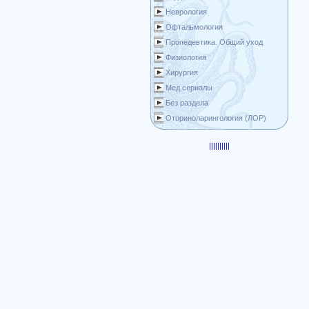
Неврология
Офтальмология
Пропедевтика. Общий уход
Физиология
Хирургия
Мед.сериалы
Без раздела
Оториноларингология (ЛОР)
|||||
|||||