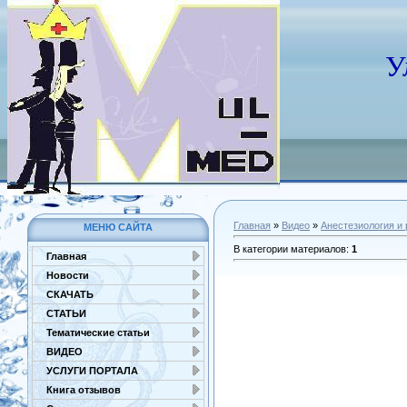
У
Главная
»
Видео
»
Анестезиология и
МЕНЮ САЙТА
В категории материалов
:
1
Главная
Новости
СКАЧАТЬ
СТАТЬИ
Тематические статьи
ВИДЕО
УСЛУГИ ПОРТАЛА
Книга отзывов