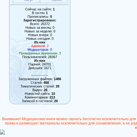
Сейчас на сайте:
1
В гостях
1
Прописались:
0
Зарегистрировано:
Всего: 26372
Новых за месяц: 0
Новых за неделю: 0
Новых вчера: 0
Новых сегодня: 0
Из них
Админов: 2
Модераторов: 0
Проверенных временем: 3
Пользователей: 26367
Из них
Парней: 24701
Девушек: 1671
--------------
Загруженных файлов:
1486
Статей:
468
Тематических статей:
28
Видео:
26
Новостей сайта:
10
Комментариев:
213
Записей в гостевой:
26
Внимание! Медицинские книги можно скачать бесплатно исключительно для
права и размещает материалы исключительно для ознакомления, а не ради
м