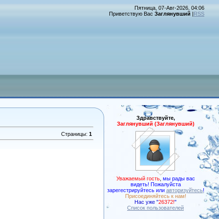
Пятница, 07-Авг-2026, 04:06
Приветствую Вас
Заглянувший
|
RSS
Здравствуйте,
Заглянувший (Заглянувший)
Страницы
:
1
Уважаемый гость
,
мы рады вас
видеть! Пожалуйста
зарегестрируйтесь или
авторизуйтесь
!
Присоединяйтесь к нам!
Нас уже "
26372!
"
Список пользователей