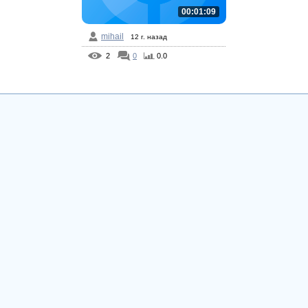
00:01:09
mihail
12 г. назад
2
0
0.0