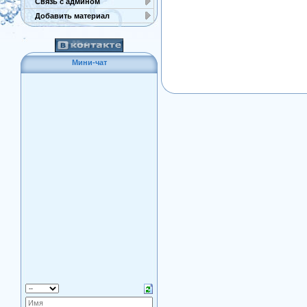
Связь с админом
Добавить материал
Мини-чат