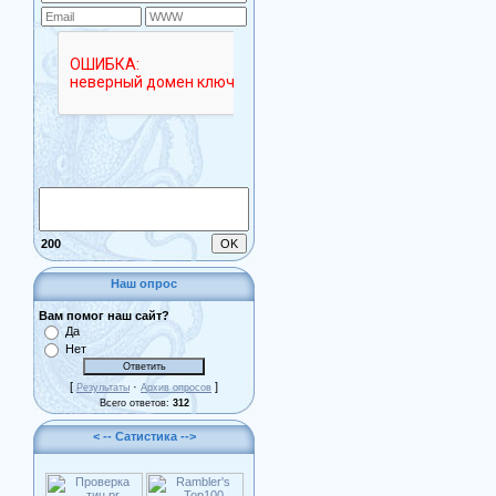
200
Наш опрос
Вам помог наш сайт?
Да
Нет
[
·
]
Результаты
Архив опросов
Всего ответов:
312
< -- Сатистика -->