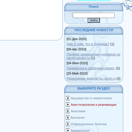
===================
Поиск
ПОСЛЕДНИЕ НОВОСТИ
[01-Дек-2010]
Нам 2 года. Что в будущем?
(
1
)
[09-Авг-2010]
Пробное размещение учебников на
narod.yandex.ru
(
1
)
[04-Июл-2010]
Подработка в свободное время.
(
2
)
[25-Май-2010]
Размещение файлов на narod.ru
(
0
)
ВЫБЕРИТЕ РАЗДЕЛ
Акушерство и гинекоголгия
Анестезиология и реанимация
Анатомия
Биология
Инфекционные болезни
Кардиология