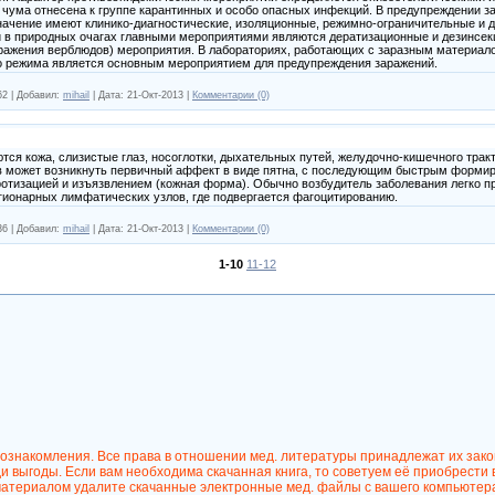
 чума отнесена к группе карантинных и особо опасных инфекций. В предупреждении з
значение имеют клинико-диагностические, изоляционные, режимно-ограничительные и 
 в природных очагах главными мероприятиями являются дератизационные и дезинсекц
ражения верблюдов) мероприятия. В лабораториях, работающих с заразным материал
 режима является основным мероприятием для предупреждения заражений.
62
|
Добавил:
mihail
|
Дата:
21-Окт-2013
|
Комментарии (0)
ся кожа, слизистые глаз, носоглотки, дыхательных путей, желудочно-кишечного трак
ев может возникнуть первичный аффект в виде пятна, с последующим быстрым форми
отизацией и изъязвлением (кожная форма). Обычно возбудитель заболевания легко п
гионарных лимфатических узлов, где подвергается фагоцитированию.
36
|
Добавил:
mihail
|
Дата:
21-Окт-2013
|
Комментарии (0)
1-10
11-12
 ознакомления. Все права в отношении мед. литературы принадлежат их зак
 выгоды. Если вам необходима скачанная книга, то советуем её приобрести 
атериалом удалите скачанные электронные мед. файлы с вашего компьютер