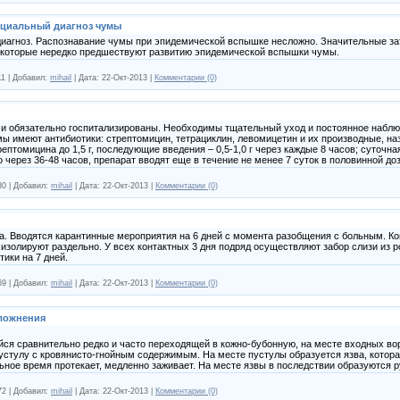
нциальный диагноз чумы
иагноз. Распознавание чумы при эпидемической вспышке несложно. Значительные за
 которые нередко предшествуют развитию эпидемической вспышки чумы.
11
|
Добавил:
mihail
|
Дата:
22-Окт-2013
|
Комментарии (0)
и обязательно госпитализированы. Необходимы тщательный уход и постоянное набл
мы имеют антибиотики: стрептомицин, тетрациклин, левомицетин и их производные, н
птомицина до 1,5 г, последующие введения – 0,5-1,0 г через каждые 8 часов; суточная 
через 36-48 часов, препарат вводят еще в течение не менее 7 суток в половинной доз
80
|
Добавил:
mihail
|
Дата:
22-Окт-2013
|
Комментарии (0)
а. Вводятся карантинные мероприятия на 6 дней с момента разобщения с больным. Ко
олируют раздельно. У всех контактных 3 дня подряд осуществляют забор слизи из рот
ики на 7 дней.
69
|
Добавил:
mihail
|
Дата:
22-Окт-2013
|
Комментарии (0)
сложнения
ся сравнительно редко и часто переходящей в кожно-бубонную, на месте входных во
устулу с кровянисто-гнойным содержимым. На месте пустулы образуется язва, котора
ьное время протекает, медленно заживает. На месте язвы в последствии образуются 
72
|
Добавил:
mihail
|
Дата:
22-Окт-2013
|
Комментарии (0)