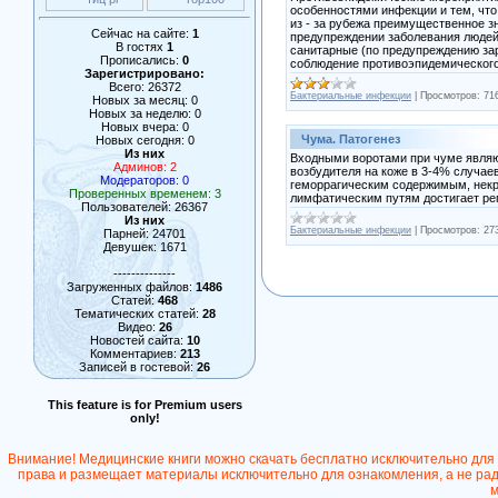
особенностями инфекции и тем, что
из - за рубежа преимущественное 
Сейчас на сайте:
1
предупреждении заболевания людей
В гостях
1
санитарные (по предупреждению за
Прописались:
0
соблюдение противоэпидемического
Зарегистрировано:
Всего: 26372
Бактериальные инфекции
|
Просмотров:
71
Новых за месяц: 0
Новых за неделю: 0
Новых вчера: 0
Чума. Патогенез
Новых сегодня: 0
Из них
Входными воротами при чуме являют
Админов: 2
возбудителя на коже в 3-4% случа
Модераторов: 0
геморрагическим содержимым, некр
Проверенных временем: 3
лимфатическим путям достигает ре
Пользователей: 26367
Из них
Бактериальные инфекции
|
Просмотров:
27
Парней: 24701
Девушек: 1671
--------------
Загруженных файлов:
1486
Статей:
468
Тематических статей:
28
Видео:
26
Новостей сайта:
10
Комментариев:
213
Записей в гостевой:
26
This feature is for Premium users
only!
Внимание! Медицинские книги можно скачать бесплатно исключительно для
права и размещает материалы исключительно для ознакомления, а не ради
м