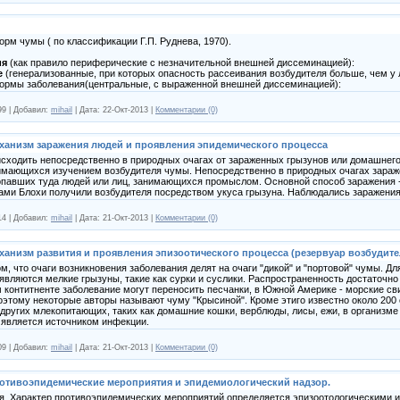
рм чумы ( по классификации Г.П. Руднева, 1970).
ия
(как правило периферические с незначительной внешней диссеминацией):
е
(генерализованные, при которых опасность рассеивания возбудителя больше, чем 
рмы заболевания(центральные, с выраженной внешней диссеминацией):
99
|
Добавил:
mihail
|
Дата:
22-Окт-2013
|
Комментарии (0)
ханизм заражения людей и проявления эпидемического процесса
сходить непосредственно в природных очагах от зараженных грызунов или домашнего
нимающихся изучением возбудителя чумы. Непосредственно в природных очагах зараж
опавших туда людей или лиц, занимающихся промыслом. Основной способ заражения -
ми Блохи получили возбудителя посредством укуса грызуна. Наблюдались заражения 
14
|
Добавил:
mihail
|
Дата:
21-Окт-2013
|
Комментарии (0)
ханизм развития и проявления эпизоотического процесса (резервуар возбудите
ом, что очаги возникновения заболевания делят на очаги "дикой" и "портовой" чумы. 
являются мелкие грызуны, такие как сурки и суслики. Распространенность достаточно
контитненте заболевание могут переносить песчанки, в Южной Америке - морские св
этому некоторые авторы называют чуму "Крысиной". Кроме этиго известно около 200 
 других млекопитающих, таких как домашние кошки, верблюды, лисы, ежи, в организм
 является источником инфекции.
09
|
Добавил:
mihail
|
Дата:
21-Окт-2013
|
Комментарии (0)
отивоэпидемические мероприятия и эпидемиологический надзор.
. Характер противоэпидемических мероприятий определяется эпизоотологическими 