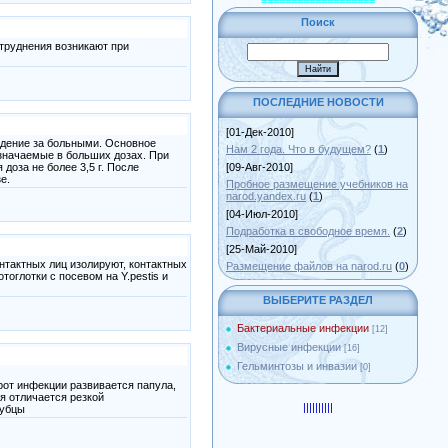
===================
Поиск
труднения возникают при
ПОСЛЕДНИЕ НОВОСТИ
[01-Дек-2010]
юдение за больными. Основное
Нам 2 года. Что в будущем?
(
1
)
азначаемые в больших дозах. При
доза не более 3,5 г. После
[09-Авг-2010]
е.
Пробное размещение учебников на
narod.yandex.ru
(
1
)
[04-Июл-2010]
Подработка в свободное время.
(
2
)
[25-Май-2010]
нтактных лиц изолируют, контактных
Размещение файлов на narod.ru
(
0
)
оглотки с посевом на Y.pestis и
ВЫБЕРИТЕ РАЗДЕЛ
Бактериальные инфекции
[12]
Вирусные инфекции
[16]
Гельминтозы и инвазии
[0]
рот инфекции развивается папула,
я отличается резкой
|||||
|||||
рубцы