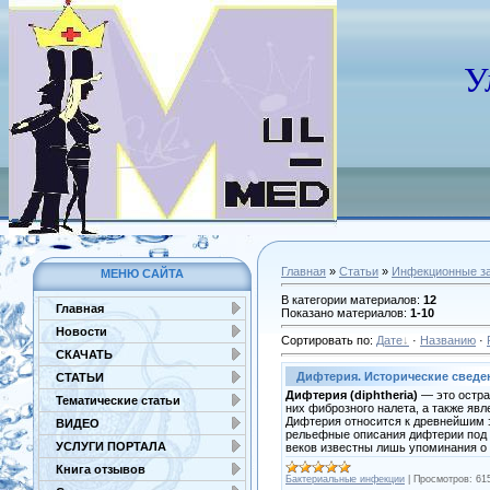
У
Главная
»
Статьи
»
Инфекционные з
МЕНЮ САЙТА
В категории материалов
:
12
Главная
Показано материалов
:
1-10
Новости
Сортировать по
:
Дате
·
Названию
·
СКАЧАТЬ
Дифтерия. Исторические сведен
СТАТЬИ
Дифтерия (diphtheria)
— это остра
Тематические статьи
них фиброзного налета, а также яв
Дифтерия относится к древнейшим 
ВИДЕО
рельефные описания дифтерии под н
УСЛУГИ ПОРТАЛА
веков известны лишь упоминания о
Книга отзывов
Бактериальные инфекции
|
Просмотров:
61