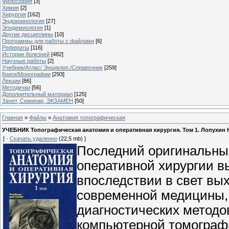
Философия
[3]
Химия
[2]
Хирургия
[162]
Эндокринология
[27]
Эпидемиология
[1]
Другие дисциплины
[10]
Программы для работы с файлами
[6]
Рефераты
[116]
Истории болезней
[482]
Научные работы
[2]
Учебник/Атлас/ Энциклоп./Справочник
[259]
Книги/Монографии
[293]
Лекции
[86]
Методички
[56]
Дополнительный материал
[125]
Зачет, Семинар, ЭКЗАМЕН
[50]
Главная
»
Файлы
»
Анатомия топографическая
УЧЕБНИК Топографическая анатомия и оперативная хирургия. Том 1. Лопухин Ю.М.
[ ·
Скачать удаленно
(22,5 mb) ]
Последний оригинальный
оперативной хирургии вы
впоследствии в свет вы
современной медицины, 
диагностических методов
компьютерной томограф