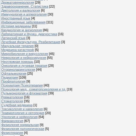
Дерматовенерология
[29]
Здравоохранение. Статистика
[22]
Диетология и валеология
[6]
Иммунология и аллергология
[30]
Иностранный язык
[4]
Инфекционные заболевания
[111]
История медицины
[11]
Кардиология м ангиология
[86]
Лабораторная и функц. диагностика
[16]
Латинский язык
[3]
Лечебная физкультура. Реабилитация
[3]
Мануальная терапия
[0]
Медицина катастроф
[5]
Микробиология и вирусология
[45]
Неврология и нейрохирургия
[55]
Неотложная помощь
[10]
Онкология и лучевая терапия
[28]
Оториноларингология
[44]
Офтальмология
[25]
Педиатрия
[109]
Профпатология
[9]
Психиатрия Психотерапия
[40]
Психология мед., соматопсихология и тд.
[19]
Пульмонология и фтизиатрия
[39]
Ревматология
[16]
Стоматология
[35]
Судебная медицина
[1]
Токсикология и наркология
[6]
Травматология и ортопедия
[20]
Урология и нефрология
[54]
Фармакология
[67]
Физиология нормальная
[9]
Физиология патологическая
[5]
Физиотерапия
[4]