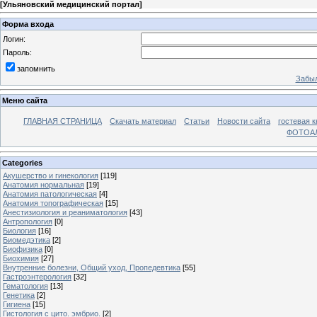
[
Ульяновский медицинский портал
]
Форма входа
Логин:
Пароль:
запомнить
Забыл
Меню сайта
ГЛАВНАЯ СТРАНИЦА
Скачать материал
Статьи
Новости сайта
гостевая к
ФОТОА
Categories
Акушерство и гинекология
[119]
Анатомия нормальная
[19]
Анатомия патологическая
[4]
Анатомия топографическая
[15]
Анестизиология и реаниматология
[43]
Антропология
[0]
Биология
[16]
Биомедэтика
[2]
Биофизика
[0]
Биохимия
[27]
Внутренние болезни, Общий уход, Пропедевтика
[55]
Гастроэнтерология
[32]
Гематология
[13]
Генетика
[2]
Гигиена
[15]
Гистология с цито. эмбрио.
[2]