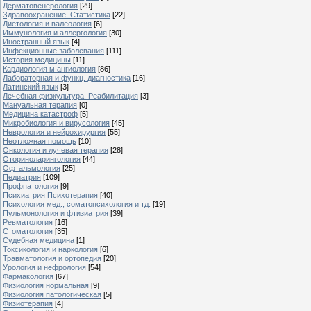
Дерматовенерология
[29]
Здравоохранение. Статистика
[22]
Диетология и валеология
[6]
Иммунология и аллергология
[30]
Иностранный язык
[4]
Инфекционные заболевания
[111]
История медицины
[11]
Кардиология м ангиология
[86]
Лабораторная и функц. диагностика
[16]
Латинский язык
[3]
Лечебная физкультура. Реабилитация
[3]
Мануальная терапия
[0]
Медицина катастроф
[5]
Микробиология и вирусология
[45]
Неврология и нейрохирургия
[55]
Неотложная помощь
[10]
Онкология и лучевая терапия
[28]
Оториноларингология
[44]
Офтальмология
[25]
Педиатрия
[109]
Профпатология
[9]
Психиатрия Психотерапия
[40]
Психология мед., соматопсихология и тд.
[19]
Пульмонология и фтизиатрия
[39]
Ревматология
[16]
Стоматология
[35]
Судебная медицина
[1]
Токсикология и наркология
[6]
Травматология и ортопедия
[20]
Урология и нефрология
[54]
Фармакология
[67]
Физиология нормальная
[9]
Физиология патологическая
[5]
Физиотерапия
[4]