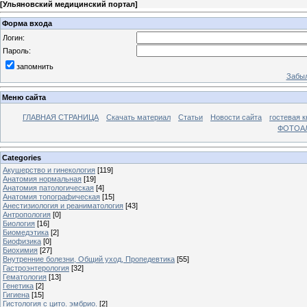
[
Ульяновский медицинский портал
]
Форма входа
Логин:
Пароль:
запомнить
Забыл
Меню сайта
ГЛАВНАЯ СТРАНИЦА
Скачать материал
Статьи
Новости сайта
гостевая к
ФОТОА
Categories
Акушерство и гинекология
[119]
Анатомия нормальная
[19]
Анатомия патологическая
[4]
Анатомия топографическая
[15]
Анестизиология и реаниматология
[43]
Антропология
[0]
Биология
[16]
Биомедэтика
[2]
Биофизика
[0]
Биохимия
[27]
Внутренние болезни, Общий уход, Пропедевтика
[55]
Гастроэнтерология
[32]
Гематология
[13]
Генетика
[2]
Гигиена
[15]
Гистология с цито. эмбрио.
[2]