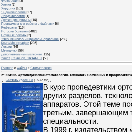
Философия
[3]
Химия
[2]
Хирургия
[162]
Эндокринология
[27]
Эпидемиология
[1]
Другие дисциплины
[10]
Программы для работы с файлами
[6]
Рефераты
[116]
Истории болезней
[482]
Научные работы
[2]
Учебник/Атлас/ Энциклоп./Справочник
[259]
Книги/Монографии
[293]
Лекции
[86]
Методички
[56]
Дополнительный материал
[125]
Зачет, Семинар, ЭКЗАМЕН
[50]
Главная
»
Файлы
»
Стоматология
УЧЕБНИК Ортопедическая стоматология. Технология лечебных и профилактически
[ ·
Скачать удаленно
(15.42 mb) ]
В курс пропедевтики орт
других разделов, технол
аппаратов. Этой теме п
третьим, завершающим т
специальности.
В 1999 г. издательством