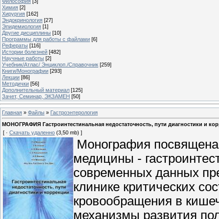
Философия
[3]
Химия
[2]
Хирургия
[162]
Эндокринология
[27]
Эпидемиология
[1]
Другие дисциплины
[10]
Программы для работы с файлами
[6]
Рефераты
[116]
Истории болезней
[482]
Научные работы
[2]
Учебник/Атлас/ Энциклоп./Справочник
[259]
Книги/Монографии
[293]
Лекции
[86]
Методички
[56]
Дополнительный материал
[125]
Зачет, Семинар, ЭКЗАМЕН
[50]
Главная
»
Файлы
»
Гастроэнтерология
МОНОГРАФИЯ Гастроинтестинальная недостаточность, пути диагностики и коррекц
[ ·
Скачать удаленно
(3,50 mb) ]
Монография посвящена 
медицины - гастроинтес
современных данных пре
клинике критических со
кровообращения в кише
механизмы развития пол