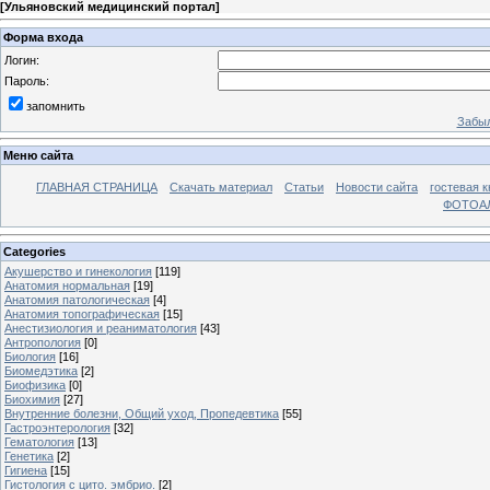
[
Ульяновский медицинский портал
]
Форма входа
Логин:
Пароль:
запомнить
Забыл
Меню сайта
ГЛАВНАЯ СТРАНИЦА
Скачать материал
Статьи
Новости сайта
гостевая к
ФОТОА
Categories
Акушерство и гинекология
[119]
Анатомия нормальная
[19]
Анатомия патологическая
[4]
Анатомия топографическая
[15]
Анестизиология и реаниматология
[43]
Антропология
[0]
Биология
[16]
Биомедэтика
[2]
Биофизика
[0]
Биохимия
[27]
Внутренние болезни, Общий уход, Пропедевтика
[55]
Гастроэнтерология
[32]
Гематология
[13]
Генетика
[2]
Гигиена
[15]
Гистология с цито. эмбрио.
[2]