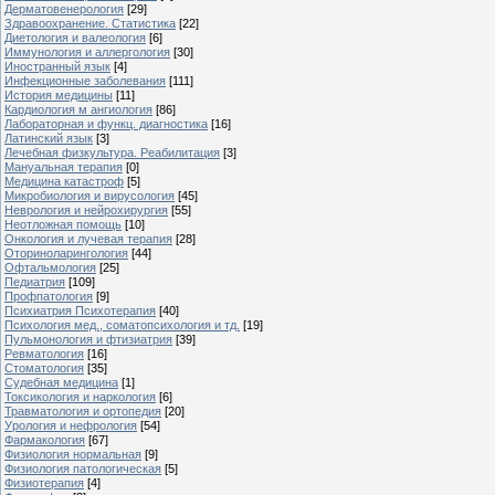
Дерматовенерология
[29]
Здравоохранение. Статистика
[22]
Диетология и валеология
[6]
Иммунология и аллергология
[30]
Иностранный язык
[4]
Инфекционные заболевания
[111]
История медицины
[11]
Кардиология м ангиология
[86]
Лабораторная и функц. диагностика
[16]
Латинский язык
[3]
Лечебная физкультура. Реабилитация
[3]
Мануальная терапия
[0]
Медицина катастроф
[5]
Микробиология и вирусология
[45]
Неврология и нейрохирургия
[55]
Неотложная помощь
[10]
Онкология и лучевая терапия
[28]
Оториноларингология
[44]
Офтальмология
[25]
Педиатрия
[109]
Профпатология
[9]
Психиатрия Психотерапия
[40]
Психология мед., соматопсихология и тд.
[19]
Пульмонология и фтизиатрия
[39]
Ревматология
[16]
Стоматология
[35]
Судебная медицина
[1]
Токсикология и наркология
[6]
Травматология и ортопедия
[20]
Урология и нефрология
[54]
Фармакология
[67]
Физиология нормальная
[9]
Физиология патологическая
[5]
Физиотерапия
[4]