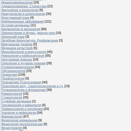
Дерматовенерология
[29]
Здравоохранение. Статистика
[22]
Диетология и валеология
[6]
Иммунология и аллергология
[30]
Иностранный язык
[4]
Инфекционные заболевания
[111]
История медицины
[11]
Кардиология м ангиология
[86]
Лабораторная и функц. диагностика
[16]
Латинский язык
[3]
Лечебная физкультура. Реабилитация
[3]
Мануальная терапия
[0]
Медицина катастроф
[5]
Микробиология и вирусология
[45]
Неврология и нейрохирургия
[55]
Неотложная помощь
[10]
Онкология и лучевая терапия
[28]
Оториноларингология
[44]
Офтальмология
[25]
Педиатрия
[109]
Профпатология
[9]
Психиатрия Психотерапия
[40]
Психология мед., соматопсихология и тд.
[19]
Пульмонология и фтизиатрия
[39]
Ревматология
[16]
Стоматология
[35]
Судебная медицина
[1]
Токсикология и наркология
[6]
Травматология и ортопедия
[20]
Урология и нефрология
[54]
Фармакология
[67]
Физиология нормальная
[9]
Физиология патологическая
[5]
Физиотерапия
[4]