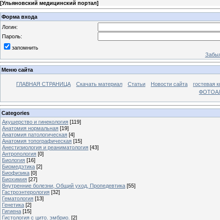
[
Ульяновский медицинский портал
]
Форма входа
Логин:
Пароль:
запомнить
Забыл
Меню сайта
ГЛАВНАЯ СТРАНИЦА
Скачать материал
Статьи
Новости сайта
гостевая к
ФОТОА
Categories
Акушерство и гинекология
[119]
Анатомия нормальная
[19]
Анатомия патологическая
[4]
Анатомия топографическая
[15]
Анестизиология и реаниматология
[43]
Антропология
[0]
Биология
[16]
Биомедэтика
[2]
Биофизика
[0]
Биохимия
[27]
Внутренние болезни, Общий уход, Пропедевтика
[55]
Гастроэнтерология
[32]
Гематология
[13]
Генетика
[2]
Гигиена
[15]
Гистология с цито. эмбрио.
[2]