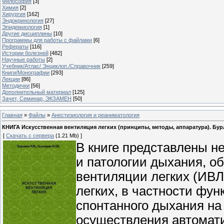
Философия
[3]
Химия
[2]
Хирургия
[162]
Эндокринология
[27]
Эпидемиология
[1]
Другие дисциплины
[10]
Программы для работы с файлами
[6]
Рефераты
[116]
Истории болезней
[482]
Научные работы
[2]
Учебник/Атлас/ Энциклоп./Справочник
[259]
Книги/Монографии
[293]
Лекции
[86]
Методички
[56]
Дополнительный материал
[125]
Зачет, Семинар, ЭКЗАМЕН
[50]
Главная
»
Файлы
»
Анестизиология и реаниматология
КНИГА Искусственная вентиляция легких (принципы, методы, аппаратура). Бурла
[
Скачать с сервера
(1.21 Mb) ]
В книге представлены н
и патологии дыхания, о
вентиляции легких (ИВЛ
легких, в частности фу
спонтанного дыхания на 
осуществления автомати