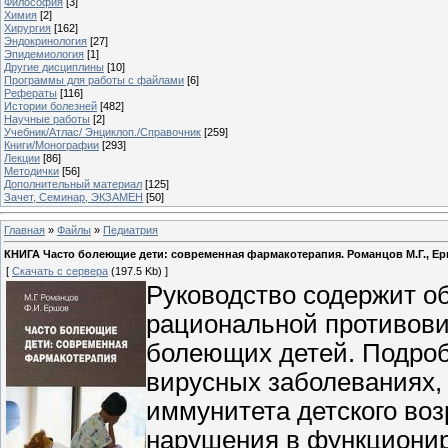
Философия
[3]
Химия
[2]
Хирургия
[162]
Эндокринология
[27]
Эпидемиология
[1]
Другие дисциплины
[10]
Программы для работы с файлами
[6]
Рефераты
[116]
Истории болезней
[482]
Научные работы
[2]
Учебник/Атлас/ Энциклоп./Справочник
[259]
Книги/Монографии
[293]
Лекции
[86]
Методички
[56]
Дополнительный материал
[125]
Зачет, Семинар, ЭКЗАМЕН
[50]
Главная
»
Файлы
»
Педиатрия
КНИГА Часто болеющие дети: современная фармакотерапия. Романцов М.Г., Ершо
[
Скачать с сервера
(197.5 Kb) ]
Руководство содержит о
рациональной противови
болеющих детей. Подроб
вирусных заболеваниях,
иммунитета детского во
нарушения в функционир