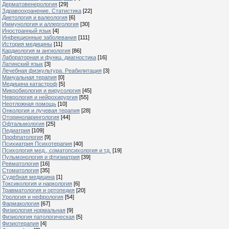
Дерматовенерология
[29]
Здравоохранение. Статистика
[22]
Диетология и валеология
[6]
Иммунология и аллергология
[30]
Иностранный язык
[4]
Инфекционные заболевания
[111]
История медицины
[11]
Кардиология м ангиология
[86]
Лабораторная и функц. диагностика
[16]
Латинский язык
[3]
Лечебная физкультура. Реабилитация
[3]
Мануальная терапия
[0]
Медицина катастроф
[5]
Микробиология и вирусология
[45]
Неврология и нейрохирургия
[55]
Неотложная помощь
[10]
Онкология и лучевая терапия
[28]
Оториноларингология
[44]
Офтальмология
[25]
Педиатрия
[109]
Профпатология
[9]
Психиатрия Психотерапия
[40]
Психология мед., соматопсихология и тд.
[19]
Пульмонология и фтизиатрия
[39]
Ревматология
[16]
Стоматология
[35]
Судебная медицина
[1]
Токсикология и наркология
[6]
Травматология и ортопедия
[20]
Урология и нефрология
[54]
Фармакология
[67]
Физиология нормальная
[9]
Физиология патологическая
[5]
Физиотерапия
[4]