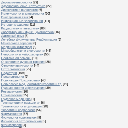
Дерматовенерология
[29]
Здравоохранение. Статистика
[22]
Диетология и валеология
[6]
Иммунология и аллергология
[30]
Иностранный язык
[4]
Инфекционные заболевания
[111]
История медицины
[11]
Кардиология м ангиология
[86]
Лабораторная и функц. диагностика
[16]
Латинский язык
[3]
Лечебная физкультура. Реабилитация
[3]
Мануальная терапия
[0]
Медицина катастроф
[5]
Микробиология и вирусология
[45]
Неврология и нейрохирургия
[55]
Неотложная помощь
[10]
Онкология и лучевая терапия
[28]
Оториноларингология
[44]
Офтальмология
[25]
Педиатрия
[109]
Профпатология
[9]
Психиатрия Психотерапия
[40]
Психология мед., соматопсихология и тд.
[19]
Пульмонология и фтизиатрия
[39]
Ревматология
[16]
Стоматология
[35]
Судебная медицина
[1]
Токсикология и наркология
[6]
Травматология и ортопедия
[20]
Урология и нефрология
[54]
Фармакология
[67]
Физиология нормальная
[9]
Физиология патологическая
[5]
Физиотерапия
[4]