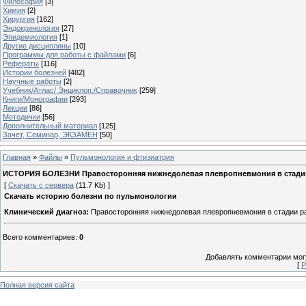
Философия
[3]
Химия
[2]
Хирургия
[162]
Эндокринология
[27]
Эпидемиология
[1]
Другие дисциплины
[10]
Программы для работы с файлами
[6]
Рефераты
[116]
Истории болезней
[482]
Научные работы
[2]
Учебник/Атлас/ Энциклоп./Справочник
[259]
Книги/Монографии
[293]
Лекции
[86]
Методички
[56]
Дополнительный материал
[125]
Зачет, Семинар, ЭКЗАМЕН
[50]
Главная
»
Файлы
»
Пульмонология и фтизиатрия
ИСТОРИЯ БОЛЕЗНИ Правосторонняя нижнедолевая плевропневмония в стадии 
[
Скачать с сервера
(11.7 Kb) ]
Скачать историю болезни по пульмонологии
Клинический диагноз:
Правосторонняя нижнедолевая плевропневмония в стадии ра
Всего комментариев
:
0
Добавлять комментарии могу
[
Р
Полная версия сайта