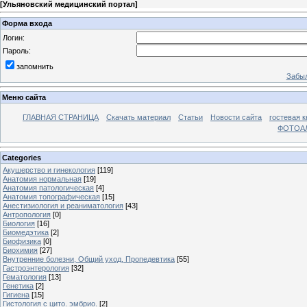
[
Ульяновский медицинский портал
]
Форма входа
Логин:
Пароль:
запомнить
Забыл
Меню сайта
ГЛАВНАЯ СТРАНИЦА
Скачать материал
Статьи
Новости сайта
гостевая к
ФОТОА
Categories
Акушерство и гинекология
[119]
Анатомия нормальная
[19]
Анатомия патологическая
[4]
Анатомия топографическая
[15]
Анестизиология и реаниматология
[43]
Антропология
[0]
Биология
[16]
Биомедэтика
[2]
Биофизика
[0]
Биохимия
[27]
Внутренние болезни, Общий уход, Пропедевтика
[55]
Гастроэнтерология
[32]
Гематология
[13]
Генетика
[2]
Гигиена
[15]
Гистология с цито. эмбрио.
[2]