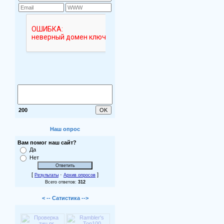
200
Наш опрос
Вам помог наш сайт?
Да
Нет
[
·
]
Результаты
Архив опросов
Всего ответов:
312
< -- Сатистика -->