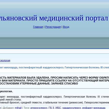
льяновский медицинский портал
Главная
|
Регистрация
|
Вход
гиология
миокарда, постинфарктный кардиосклероз. Гипертоническая болезнь III степени
СТЬ МАТЕРИАЛОВ БЫЛА УДАЛЕНА. ПРОСИМ НАПИСАТЬ ЧЕРЕЗ ФОРМУ ОБРА
О ВАМ МАТЕРИАЛА. ПРОСТО ПРИШЛИТЕ ССЫЛКУ НА ОТСУТСТВУЮЩИЙ МАТЕР
ВОССТАНОВИМ УТЕРЯННЫЕ ДАННЫЕ. ЗАРАНЕЕ СПАСИБО
диологии.
кт миокарда, постинфарктный кардиосклероз. Гипертоническая болезнь III степени
рий левой стопы.
ивный бронхит, средней тяжести, стабильное течение (ремиссия). Гиперхолестеринеми
я
|
Добавил
:
mihail
|
Теги
:
атеросклероз
,
ГБ 3
,
ИБС
,
кардиосклероз
,
инфаркт миокарда