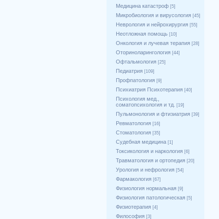
Медицина катастроф
[5]
Микробиология и вирусология
[45]
Неврология и нейрохирургия
[55]
Неотложная помощь
[10]
Онкология и лучевая терапия
[28]
Оториноларингология
[44]
Офтальмология
[25]
Педиатрия
[109]
Профпатология
[9]
Психиатрия Психотерапия
[40]
Психология мед.,
соматопсихология и тд.
[19]
Пульмонология и фтизиатрия
[39]
Ревматология
[16]
Стоматология
[35]
Судебная медицина
[1]
Токсикология и наркология
[6]
Травматология и ортопедия
[20]
Урология и нефрология
[54]
Фармакология
[67]
Физиология нормальная
[9]
Физиология патологическая
[5]
Физиотерапия
[4]
Философия
[3]