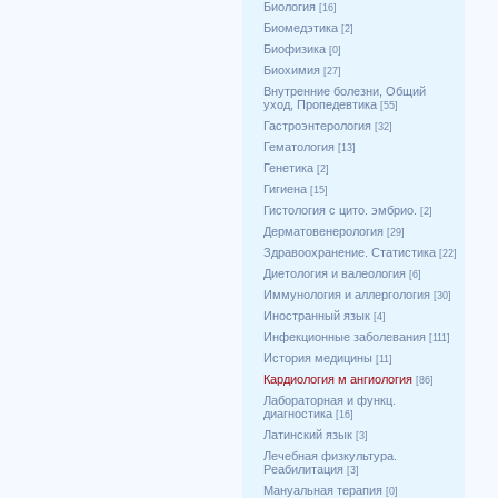
Биология
[16]
Биомедэтика
[2]
Биофизика
[0]
Биохимия
[27]
Внутренние болезни, Общий
уход, Пропедевтика
[55]
Гастроэнтерология
[32]
Гематология
[13]
Генетика
[2]
Гигиена
[15]
Гистология с цито. эмбрио.
[2]
Дерматовенерология
[29]
Здравоохранение. Статистика
[22]
Диетология и валеология
[6]
Иммунология и аллергология
[30]
Иностранный язык
[4]
Инфекционные заболевания
[111]
История медицины
[11]
Кардиология м ангиология
[86]
Лабораторная и функц.
диагностика
[16]
Латинский язык
[3]
Лечебная физкультура.
Реабилитация
[3]
Мануальная терапия
[0]