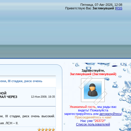
Пятница, 07-Авг-2026, 12:08
Приветствую Вас
Заглянувший
|
RSS
Здравствуйте,
Заглянувший (Заглянувший)
, III стадии, риск очень
ТНОЙ
ИАЛ ЧЕРЕЗ
12-Ноя-2009, 19:35
Уважаемый гость
,
мы рады вас
видеть! Пожалуйста
зарегестрируйтесь или
авторизуйтесь
!
, III стадии, риск очень высокий.
Присоединяйтесь к нам!
Нас уже "
26372!
"
я. ЛСН – II.
Список пользователей