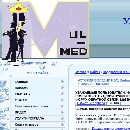
У
Главная
»
Файлы
»
Кардиология м ан
МЕНЮ САЙТА
ИСТОРИЯ БОЛЕЗНИ ИБС. Инфаркт 
Главная
высокий ... rar, word
Новости
УВАЖАЕМЫЕ ПОЛЬЗОВАТЕЛИ, ЧА
СКАЧАТЬ
СВЯЗИ ОБ ОТСУТСВИИ НУЖНОГ
ФОРМУ ОБРАТНОЙ СВЯЗИ. МЫ 
СТАТЬИ
[
Скачать с сервера
(13.0 Kb) ]
Тематические статьи
Скачать историю болезни по кар
ВИДЕО
Клинический диагноз:
ИБС. Инфар
УСЛУГИ ПОРТАЛА
Облитерирующий атеросклероз арте
ХАН – 0. ХОБЛ хронический обструкт
Книга отзывов
Категория
:
Кардиология м ангиологи