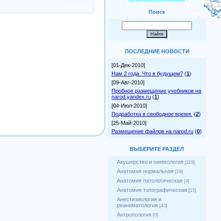
===================
Поиск
ПОСЛЕДНИЕ НОВОСТИ
[01-Дек-2010]
Нам 2 года. Что в будущем?
(
1
)
[09-Авг-2010]
Пробное размещение учебников на
narod.yandex.ru
(
1
)
[04-Июл-2010]
Подработка в свободное время.
(
2
)
[25-Май-2010]
Размещение файлов на narod.ru
(
0
)
ВЫБЕРИТЕ РАЗДЕЛ
Акушерство и гинекология
[119]
Анатомия нормальная
[19]
Анатомия патологическая
[4]
Анатомия топографическая
[15]
Анестизиология и
реаниматология
[43]
Антропология
[0]