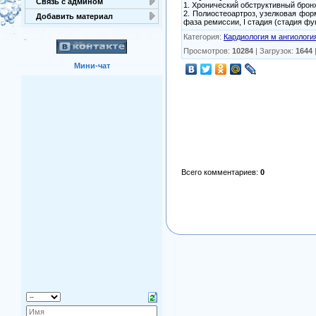
Связь с админом
1. Хронический обструктивный брон
2. Полиостеоартроз, узелковая фор
Добавить материал
фаза ремиссии, I стадия (стадия ф
Категория
:
Кардиология м ангиологи
Просмотров
:
10284
|
Загрузок
:
1644
Мини-чат
Всего комментариев
:
0