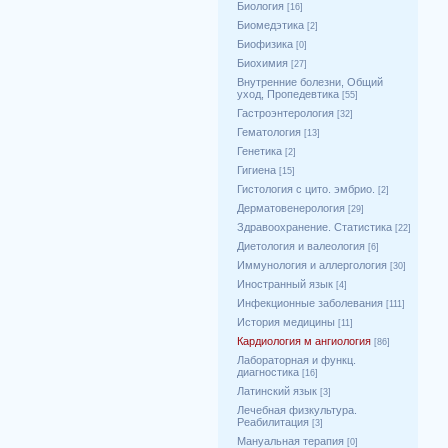
Биология
[16]
Биомедэтика
[2]
Биофизика
[0]
Биохимия
[27]
Внутренние болезни, Общий
уход, Пропедевтика
[55]
Гастроэнтерология
[32]
Гематология
[13]
Генетика
[2]
Гигиена
[15]
Гистология с цито. эмбрио.
[2]
Дерматовенерология
[29]
Здравоохранение. Статистика
[22]
Диетология и валеология
[6]
Иммунология и аллергология
[30]
Иностранный язык
[4]
Инфекционные заболевания
[111]
История медицины
[11]
Кардиология м ангиология
[86]
Лабораторная и функц.
диагностика
[16]
Латинский язык
[3]
Лечебная физкультура.
Реабилитация
[3]
Мануальная терапия
[0]