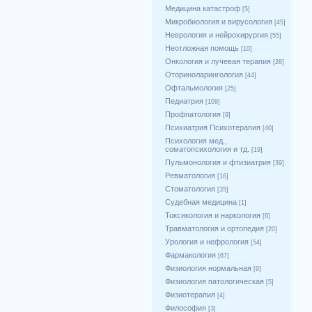
Медицина катастроф
[5]
Микробиология и вирусология
[45]
Неврология и нейрохирургия
[55]
Неотложная помощь
[10]
Онкология и лучевая терапия
[28]
Оториноларингология
[44]
Офтальмология
[25]
Педиатрия
[109]
Профпатология
[9]
Психиатрия Психотерапия
[40]
Психология мед.,
соматопсихология и тд.
[19]
Пульмонология и фтизиатрия
[39]
Ревматология
[16]
Стоматология
[35]
Судебная медицина
[1]
Токсикология и наркология
[6]
Травматология и ортопедия
[20]
Урология и нефрология
[54]
Фармакология
[67]
Физиология нормальная
[9]
Физиология патологическая
[5]
Физиотерапия
[4]
Философия
[3]