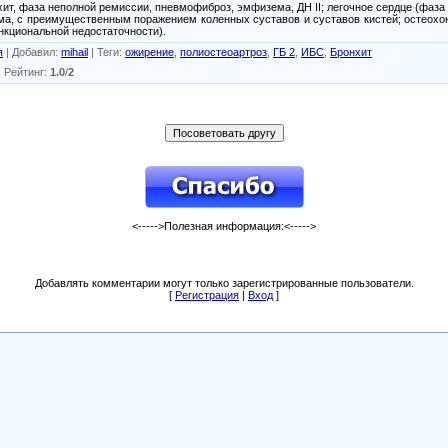
хит, фаза неполной ремиссии, пневмофиброз, эмфизема, ДН II; легочное сердце (фаза
ма, с преимущественным поражением коленных суставов и суставов кистей; остеохо
ункциональной недостаточности).
я
|
Добавил
:
mihail
|
Теги
:
ожирение
,
полиостеоартроз
,
ГБ 2
,
ИБС
,
Бронхит
|
Рейтинг
:
1.0
/
2
<----->Полезная информация:<----->
Добавлять комментарии могут только зарегистрированные пользователи.
[
Регистрация
|
Вход
]