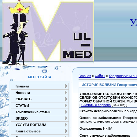
У
Главная
»
Файлы
»
Кардиология м ан
МЕНЮ САЙТА
ИСТОРИЯ БОЛЕЗНИ Гипертоническа
Главная
Новости
УВАЖАЕМЫЕ ПОЛЬЗОВАТЕЛИ, ЧА
СВЯЗИ ОБ ОТСУТСВИИ НУЖНОГ
СКАЧАТЬ
ФОРМУ ОБРАТНОЙ СВЯЗИ. МЫ 
[
Скачать с сервера
(34.4 Kb) ]
СТАТЬИ
Скачать историю болезни по кар
Тематические статьи
Основное заболевание:
Гипертон
ВИДЕО
тахисистолическая форма, желудочк
УСЛУГИ ПОРТАЛА
Осложнения:
НК IIА
Книга отзывов
Сопутствующие заболевания: