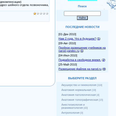
===================
 декомпенсации)
ндроз шейного отдела позвоночника,
Поиск
ПОСЛЕДНИЕ НОВОСТИ
[01-Дек-2010]
Нам 2 года. Что в будущем?
(
1
)
[09-Авг-2010]
Пробное размещение учебников на
narod.yandex.ru
(
1
)
[04-Июл-2010]
Подработка в свободное время.
(
2
)
[25-Май-2010]
Размещение файлов на narod.ru
(
0
)
ВЫБЕРИТЕ РАЗДЕЛ
Акушерство и гинекология
[119]
Анатомия нормальная
[19]
Анатомия патологическая
[4]
Анатомия топографическая
[15]
Анестизиология и
реаниматология
[43]
Антропология
[0]