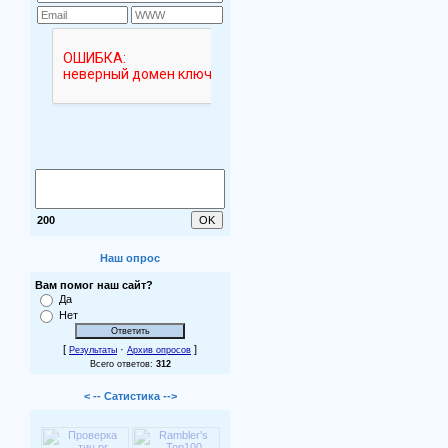
200
Наш опрос
Вам помог наш сайт?
Да
Нет
[
·
]
Результаты
Архив опросов
Всего ответов:
312
< -- Сатистика -->