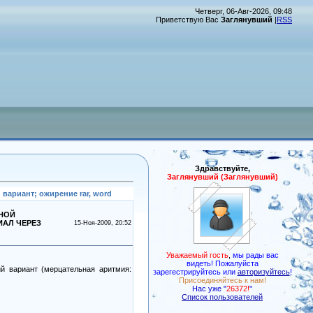
Четверг, 06-Авг-2026, 09:48
Приветствую Вас
Заглянувший
|
RSS
Здравствуйте,
Заглянувший (Заглянувший)
вариант; ожирение rar, word
ТНОЙ
ИАЛ ЧЕРЕЗ
15-Ноя-2009, 20:52
Уважаемый гость
,
мы рады вас
видеть! Пожалуйста
ий вариант (мерцательная аритмия:
зарегестрируйтесь или
авторизуйтесь
!
Присоединяйтесь к нам!
Нас уже "
26372!
"
Список пользователей